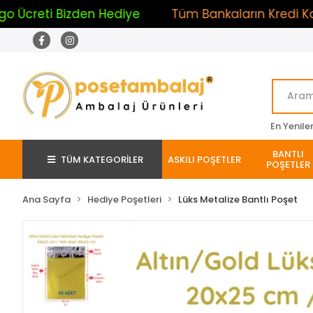
eti Bizden Hediye
Tüm Bankaların Kredi Kartlarına
En Yenile
BANTLI
TÜM KATEGORİLER
ASKILI POŞETLER
POŞETLER
Ana Sayfa
Hediye Poşetleri
Lüks Metalize Bantlı Poşet