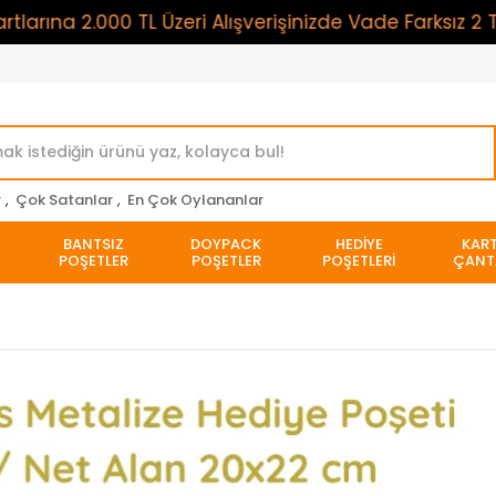
 2.000 TL Üzeri Alışverişinizde Vade Farksız 2 Taksi
r
,
Çok Satanlar
,
En Çok Oylananlar
BANTSIZ
DOYPACK
HEDİYE
KAR
POŞETLER
POŞETLER
POŞETLERİ
ÇANT