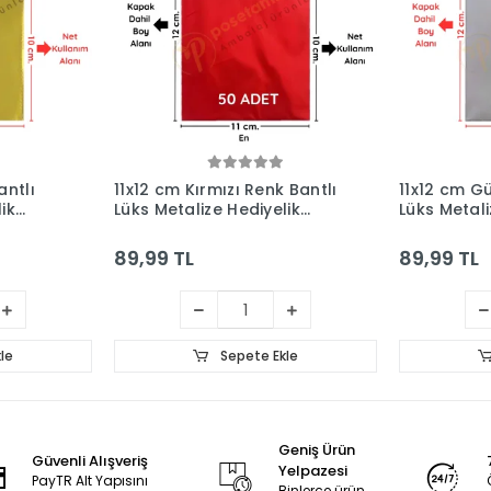
antlı
11x12 cm Kırmızı Renk Bantlı
11x12 cm G
ik
Lüks Metalize Hediyelik
Lüks Metali
Poşet (50 Adet)
Poşet (50 
89,99 TL
89,99 TL
le
Sepete Ekle
Geniş Ürün
Güvenli Alışveriş
Yelpazesi
PayTR Alt Yapısını
Binlerce ürün