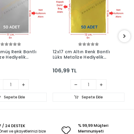
ümüş Renk Bantlı
12x17 cm Altın Renk Bantlı
1
ze Hediyelik
Lüks Metalize Hediyelik
L
Adet)
Poşet (50 Adet)
P
106,99 TL
1
Sepete Ekle
Sepete Ekle
% 99,99 Müşteri
7 / 24 DESTEK
Memnuniyeti
Öneri ve şikayetlerinizi bize