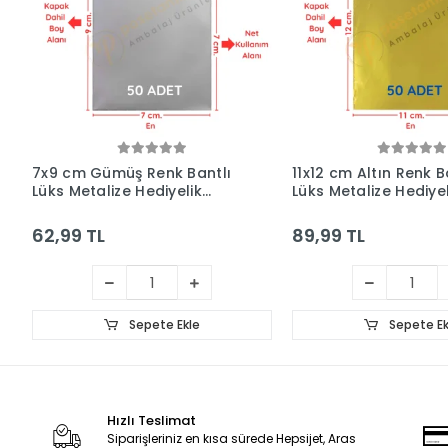
7x9 cm Gümüş Renk Bantlı
11x12 cm Altın Renk B
Lüks Metalize Hediyelik
Lüks Metalize Hediyel
Poşet (50 Adet)
Poşet (50 Adet)
62,99 TL
89,99 TL
Sepete Ekle
Sepete Ek
Hızlı Teslimat
Siparişleriniz en kısa sürede Hepsijet, Aras