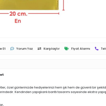
e Et
Yorum Yaz
Karşılaştır
Fiyat Alarmı
Tel
det
etler, özel günlerinizde hediyelerinizi hem şık hem de güvenli bir şekil
lerindedir. Kendinden yapışkanlı bantlı tasarımı sayesinde ekstra yapışt
ar,