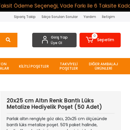
t Ödeme Seçeneği, Vade Farkı ile 6 Taksite Kadar Öde
Sipariş Takip
Sıkça Sorulan Sorular
Yardım
İletişim
0
Giriş Yap
Sepetim
Üye Ol
TON
TAKVİYELİ
DİĞER AMBALAJ
KİLİTLİ POŞETLER
ALAR
POŞETLER
ÜRÜNLERİ
20x25 cm Altın Renk Bantlı Lüks
Metalize Hediyelik Poşet (50 Adet)
Parlak altın rengiyle göz alıcı, 20x25 cm ölçüsünde
bantlı lüks metalize poşet. 50’li paket halinde,