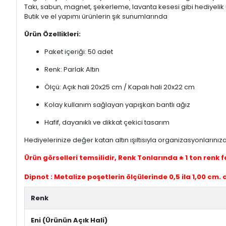
Takı, sabun, magnet, şekerleme, lavanta kesesi gibi hediyelik 
Butik ve el yapımı ürünlerin şık sunumlarında
Ürün Özellikleri:
Paket içeriği: 50 adet
Renk: Parlak Altın
Ölçü: Açık hali 20x25 cm / Kapalı hali 20x22 cm
Kolay kullanım sağlayan yapışkan bantlı ağız
Hafif, dayanıklı ve dikkat çekici tasarım
Hediyelerinize değer katan altın ışıltısıyla organizasyonlarınız
Ürün görselleri temsilidir, Renk Tonlarında ± 1 ton renk 
Dipnot : Metalize poşetlerin ölçülerinde 0,5 ila 1,00 cm.
Renk
Eni (Ürünün Açık Hali)