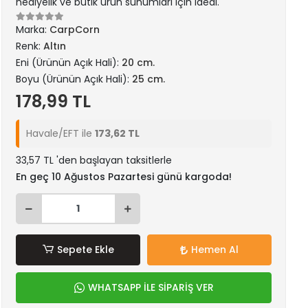
hediyelik ve butik ürün sunumları için ideal.
Marka:
CarpCorn
Renk:
Altın
Eni (Ürünün Açık Hali):
20 cm.
Boyu (Ürünün Açık Hali):
25 cm.
178,99 TL
Havale/EFT ile
173,62 TL
33,57 TL 'den başlayan taksitlerle
En geç 10 Ağustos Pazartesi günü kargoda!
Sepete Ekle
Hemen Al
WHATSAPP İLE SİPARİŞ VER