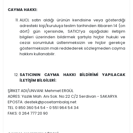
CAYMA HAKKI:
ALICI; satın aldığı ürünün kendisine veya gösterdiği
adresteki kişi/kuruluşa teslim tarihinden itibaren 14 (on
dört) gün içerisinde, SATICI’ya aşağıdaki iletişim
bilgileri üzerinden bildirmek şartıyla hiçbir hukuki ve
cezai sorumluluk üstlenmeksizin ve hiçbir gerekçe
göstermeksizin malı reddederek sözleşmeden cayma
hakkını kullanabilir.
SATICININ CAYMA HAKKI BİLDİRİMİ YAPILACAK
İLETİŞİM BİLGİLERİ:
ŞİRKET ADI/UNVANI: Mehmet ERGÜL
ADRES: Yazlık Mah. Anı Sok. No:22 C/2 Serdivan - SAKARYA
EPOSTA: destek@posetambalaj.net
TEL: 0 850 360 54 54 - 0 551 964 54 34
FAKS: 0 264 777 20 90