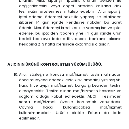
bildirilir. Alıcı, siparişin iptalini, ürünün benzeri ile
değiştirilmesini veya engel ortadan kalkana dek
teslimatın ertelenmesini talep edebilir. Alıcı siparişi
iptal ederse; ödemeyi nakit ile yapmış ise iptalinden
itibaren 14 gün içinde kendisine nakden bu ücret
ödenir. Alıcı, ödemeyi kredi kartı ile yapmış ise ve iptal
ederse, bu iptalden itibaren yine 14 gün içinde ürün
bedeli bankaya iade edilir, ancak bankanın alıcının
hesabına 2-3 hafta içerisinde aktarması olasıdır.
ALICININ ÜRÜNÜ KONTROL ETME YÜKÜMLÜLÜĞÜ:
Alıcı, sözleşme konusu mal/hizmeti teslim almadan
önce muayene edecek; ezik, kırık, ambalajı yırtılmış vb.
hasarlı ve ayıplı mal/hizmeti kargo şirketinden teslim
almayacaktır. Teslim alınan mal/hizmetin hasarsız ve
sağlam olduğu kabul edilecektir. ALICI , Teslimden
sonra mal/hizmeti özenle korunmak zorundadır.
Cayma hakkı kullanılacaksa mal/hizmet
kullanılmamalıdır. Ürünle birlikte Fatura da iade
edilmelidir.