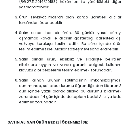
(RG:27.11.2014/29188) hükümleri ile yürürlükteki diğer
yasalara tabidir.
Ürün sevkiyat masrafı olan kargo ücretleri alıcılar
tarafından ödenecektir.
Satın alınan her bir ürün, 30 günlük yasal süreyi
aşmamak kaydı ile alıcının gösterdiği adresteki kişi
ve/veya kuruluşa teslim edilir. Bu süre içinde ürün
teslim edilmez ise, Alıcılar sözleşmeyi sona erdirebilir.
Satın alınan ürün, eksiksiz ve siparişte belirtilen
niteliklere uygun ve varsa garanti belgesi, kullanım
klavuzu gibi belgelerle teslim edilmek zorundadır.
Satın alınan ürünün satılmasının imkansızlaşması
durumunda, satıcı bu durumu öğrendiğinden itibaren 3
gün içinde yazılı olarak alıcıya bu durumu bildirmek
zorundadır. 14 gün içinde de toplam bedel Alıcı’ya iade
edilmek zorundadır.
SATIN ALINAN ÜRÜN BEDELİ ÖDENMEZ İSE: