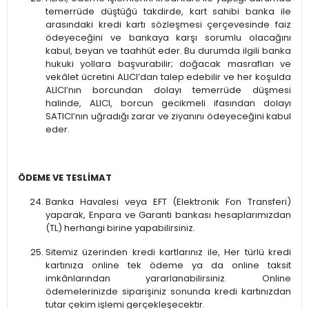
temerrüde düştüğü takdirde, kart sahibi banka ile
arasındaki kredi kartı sözleşmesi çerçevesinde faiz
ödeyeceğini ve bankaya karşı sorumlu olacağını
kabul, beyan ve taahhüt eder. Bu durumda ilgili banka
hukuki yollara başvurabilir; doğacak masrafları ve
vekâlet ücretini ALICI’dan talep edebilir ve her koşulda
ALICI’nın borcundan dolayı temerrüde düşmesi
halinde, ALICI, borcun gecikmeli ifasından dolayı
SATICI’nın uğradığı zarar ve ziyanını ödeyeceğini kabul
eder.
ÖDEME VE TESLİMAT
Banka Havalesi veya EFT (Elektronik Fon Transferi)
yaparak, Enpara ve Garanti bankası hesaplarımızdan
(TL) herhangi birine yapabilirsiniz.
Sitemiz üzerinden kredi kartlarınız ile, Her türlü kredi
kartınıza online tek ödeme ya da online taksit
imkânlarından yararlanabilirsiniz. Online
ödemelerinizde siparişiniz sonunda kredi kartınızdan
tutar çekim işlemi gerçekleşecektir.