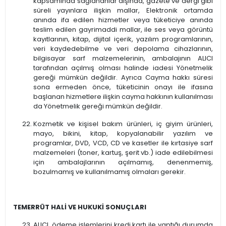
kapsamında sağlananlar dışında, gazete ve dergi gibi
süreli yayınlara ilişkin mallar, Elektronik ortamda
anında ifa edilen hizmetler veya tüketiciye anında
teslim edilen gayrimaddi mallar, ile ses veya görüntü
kayıtlarının, kitap, dijital içerik, yazılım programlarının,
veri kaydedebilme ve veri depolama cihazlarının,
bilgisayar sarf malzemelerinin, ambalajının ALICI
tarafından açılmış olması halinde iadesi Yönetmelik
gereği mümkün değildir. Ayrıca Cayma hakkı süresi
sona ermeden önce, tüketicinin onayı ile ifasına
başlanan hizmetlere ilişkin cayma hakkının kullanılması
da Yönetmelik gereği mümkün değildir.
Kozmetik ve kişisel bakım ürünleri, iç giyim ürünleri,
mayo, bikini, kitap, kopyalanabilir yazılım ve
programlar, DVD, VCD, CD ve kasetler ile kırtasiye sarf
malzemeleri (toner, kartuş, şerit vb.) iade edilebilmesi
için ambalajlarının açılmamış, denenmemiş,
bozulmamış ve kullanılmamış olmaları gerekir.
TEMERRÜT HALİ VE HUKUKİ SONUÇLARI
ALICI, ödeme işlemlerini kredi kartı ile yaptığı durumda