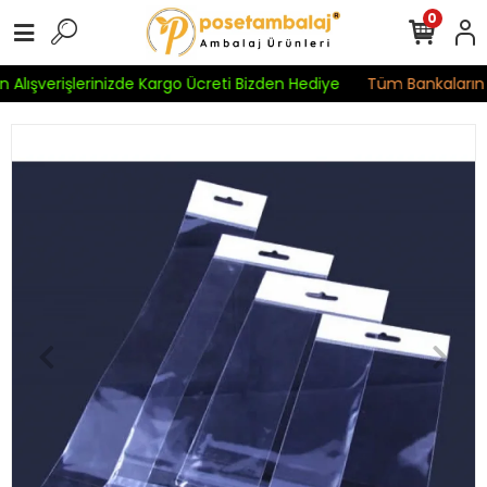
0
 Alışverişlerinizde Kargo Ücreti Bizden Hediye
Tüm Bankaların Kr