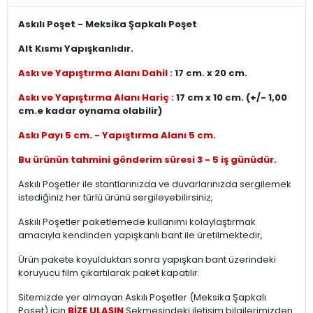
Askılı Poşet - Meksika Şapkalı Poşet
Alt Kısmı Yapışkanlıdır.
Askı ve Yapıştırma Alanı Dahil :
17 cm. x 20 cm.
Askı ve Yapıştırma Alanı Hariç :
17 cm x 10 cm. (+/- 1,00
cm.e kadar oynama olabilir)
Askı Payı 5 cm. - Yapıştırma Alanı 5 cm.
Bu ürünün tahmini gönderim süresi 3 - 5 iş günüdür.
Askılı Poşetler ile stantlarınızda ve duvarlarınızda sergilemek
istediğiniz her türlü ürünü sergileyebilirsiniz,
Askılı Poşetler paketlemede kullanımı kolaylaştırmak
amacıyla kendinden yapışkanlı bant ile üretilmektedir,
Ürün pakete koyulduktan sonra yapışkan bant üzerindeki
koruyucu film çıkartılarak paket kapatılır.
Sitemizde yer almayan Askılı Poşetler (Meksika Şapkalı
Poşet) için
BİZE ULAŞIN
Sekmesindeki iletişim bilgilerimizden