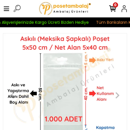
0
Alışverişlerinizde Kargo Ücreti Bizden Hediye
Tüm Bankaların Kre