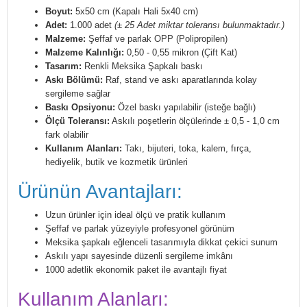
Boyut:
5x50 cm (Kapalı Hali 5x40 cm)
Adet:
1.000 adet
(± 25 Adet miktar toleransı bulunmaktadır.)
Malzeme:
Şeffaf ve parlak OPP (Polipropilen)
Malzeme Kalınlığı:
0,50 - 0,55 mikron (Çift Kat)
Tasarım:
Renkli Meksika Şapkalı baskı
Askı Bölümü:
Raf, stand ve askı aparatlarında kolay
sergileme sağlar
Baskı Opsiyonu:
Özel baskı yapılabilir (isteğe bağlı)
Ölçü Toleransı:
Askılı poşetlerin ölçülerinde ± 0,5 - 1,0 cm
fark olabilir
Kullanım Alanları:
Takı, bijuteri, toka, kalem, fırça,
hediyelik, butik ve kozmetik ürünleri
Ürünün Avantajları:
Uzun ürünler için ideal ölçü ve pratik kullanım
Şeffaf ve parlak yüzeyiyle profesyonel görünüm
Meksika şapkalı eğlenceli tasarımıyla dikkat çekici sunum
Askılı yapı sayesinde düzenli sergileme imkânı
1000 adetlik ekonomik paket ile avantajlı fiyat
Kullanım Alanları: