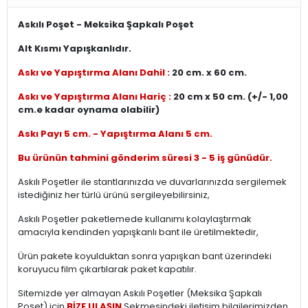
Askılı Poşet - Meksika Şapkalı Poşet
Alt Kısmı Yapışkanlıdır.
Askı ve Yapıştırma Alanı Dahil :
20 cm. x 60 cm.
Askı ve Yapıştırma Alanı Hariç :
20 cm x 50 cm. (+/- 1,00
cm.e kadar oynama olabilir)
Askı Payı 5 cm. - Yapıştırma Alanı 5 cm.
Bu ürünün tahmini gönderim süresi 3 - 5 iş günüdür.
Askılı Poşetler ile stantlarınızda ve duvarlarınızda sergilemek
istediğiniz her türlü ürünü sergileyebilirsiniz,
Askılı Poşetler paketlemede kullanımı kolaylaştırmak
amacıyla kendinden yapışkanlı bant ile üretilmektedir,
Ürün pakete koyulduktan sonra yapışkan bant üzerindeki
koruyucu film çıkartılarak paket kapatılır.
Sitemizde yer almayan Askılı Poşetler (Meksika Şapkalı
Poşet) için
BİZE ULAŞIN
Sekmesindeki iletişim bilgilerimizden