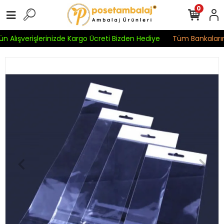
0
n Alışverişlerinizde Kargo Ücreti Bizden Hediye
Tüm Bankaların K