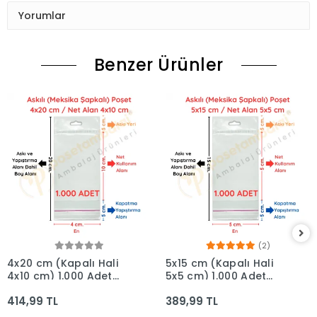
Yorumlar
Benzer Ürünler
(2)
4x20 cm (Kapalı Hali
5x15 cm (Kapalı Hali
4x10 cm) 1.000 Adet
5x5 cm) 1.000 Adet
OPP Askılı Meksika
OPP Askılı Meksika
414,99 TL
389,99 TL
Şapkalı Poşet
Şapkalı Poşet