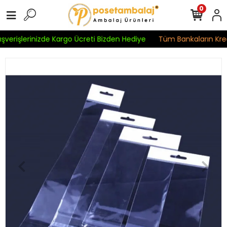
0
şverişlerinizde Kargo Ücreti Bizden Hediye
Tüm Bankaların Kredi