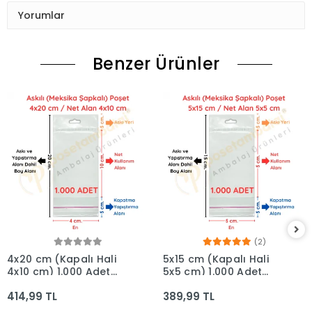
Yorumlar
Benzer Ürünler
(2)
4x20 cm (Kapalı Hali
5x15 cm (Kapalı Hali
4x10 cm) 1.000 Adet
5x5 cm) 1.000 Adet
OPP Askılı Meksika
OPP Askılı Meksika
414,99 TL
389,99 TL
Şapkalı Poşet
Şapkalı Poşet