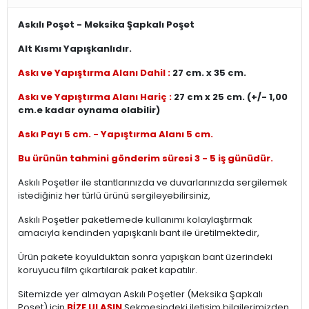
Askılı Poşet - Meksika Şapkalı Poşet
Alt Kısmı Yapışkanlıdır.
Askı ve Yapıştırma Alanı Dahil :
27 cm. x 35 cm.
Askı ve Yapıştırma Alanı Hariç :
27 cm x 25 cm. (+/- 1,00
cm.e kadar oynama olabilir)
Askı Payı 5 cm. - Yapıştırma Alanı 5 cm.
Bu ürünün tahmini gönderim süresi 3 - 5 iş günüdür.
Askılı Poşetler ile stantlarınızda ve duvarlarınızda sergilemek
istediğiniz her türlü ürünü sergileyebilirsiniz,
Askılı Poşetler paketlemede kullanımı kolaylaştırmak
amacıyla kendinden yapışkanlı bant ile üretilmektedir,
Ürün pakete koyulduktan sonra yapışkan bant üzerindeki
koruyucu film çıkartılarak paket kapatılır.
Sitemizde yer almayan Askılı Poşetler (Meksika Şapkalı
Poşet) için
BİZE ULAŞIN
Sekmesindeki iletişim bilgilerimizden