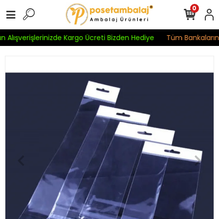
0
n Alışverişlerinizde Kargo Ücreti Bizden Hediye
Tüm Bankaların K