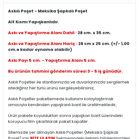
Askılı Poşet - Meksika Şapkalı Poşet
Alt Kısmı Yapışkanlıdır.
Askı ve Yapıştırma Alanı Dahil :
28 cm. x 35 cm.
Askı ve Yapıştırma Alanı Hariç :
28 cm x 25 cm. (+/- 1,00
cm.e kadar oynama olabilir)
Askı Payı 5 cm. - Yapıştırma Alanı 5 cm.
Bu ürünün tahmini gönderim süresi 3 - 5 iş günüdür.
Askılı Poşetler ile stantlarınızda ve duvarlarınızda sergilemek
istediğiniz her türlü ürünü sergileyebilirsiniz,
Askılı Poşetler paketlemede kullanımı kolaylaştırmak
amacıyla kendinden yapışkanlı bant ile üretilmektedir,
Ürün pakete koyulduktan sonra yapışkan bant üzerindeki
koruyucu film çıkartılarak paket kapatılır.
Sitemizde yer almayan Askılı Poşetler (Meksika Şapkalı
Poşet) için
BİZE ULAŞIN
Sekmesindeki iletişim bilgilerimizden