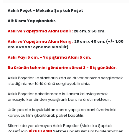
Askılı Poşet - Meksika Şapkalı Poşet
Alt Kısmı Yapışkanlıdır.
Askı ve Yapıştırma Alanı Dahil :
28 cm. x 50 cm.
Askı ve Yapıştırma Alanı Hariç :
28 cm x 40 cm. (+/- 1,00
cm.e kadar oynama olabilir)
Askı Payı 5 cm. - Yapıştırma Alanı 5 cm.
Bu ürünün tahmini gönderim süresi 3 - 5 iş günüdür.
Askılı Poşetler ile stantlarınızda ve duvarlarınızda sergilemek
istediğiniz her türlü ürünü sergileyebilirsiniz,
Askılı Poşetler paketlemede kullanımı kolaylaştırmak
amacıyla kendinden yapışkanlı bant ile üretilmektedir,
Ürün pakete koyulduktan sonra yapışkan bant üzerindeki
koruyucu film çıkartılarak paket kapatılır.
Sitemizde yer almayan Askılı Poşetler (Meksika Şapkalı
Poşet) için
BİZE ULAŞIN
Sekmesindeki iletişim bilgilerimizden