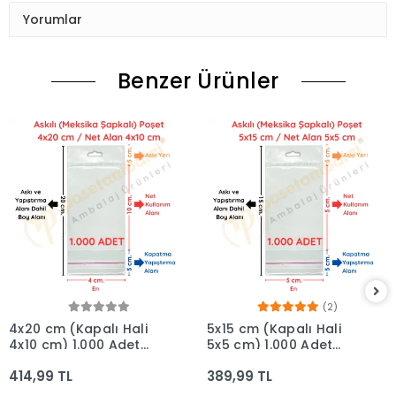
Yorumlar
Benzer Ürünler
(2)
4x20 cm (Kapalı Hali
5x15 cm (Kapalı Hali
4x10 cm) 1.000 Adet
5x5 cm) 1.000 Adet
OPP Askılı Meksika
OPP Askılı Meksika
414,99 TL
389,99 TL
Şapkalı Poşet
Şapkalı Poşet