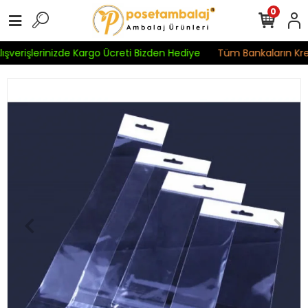
0
ışverişlerinizde Kargo Ücreti Bizden Hediye
Tüm Bankaların Kredi