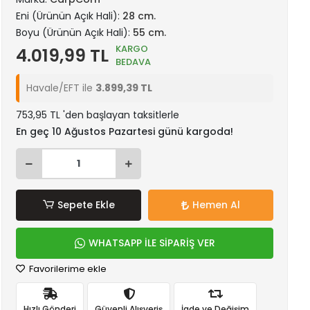
Eni (Ürünün Açık Hali):
28 cm.
Boyu (Ürünün Açık Hali):
55 cm.
KARGO
4.019,99 TL
BEDAVA
Havale/EFT ile
3.899,39 TL
753,95 TL 'den başlayan taksitlerle
En geç 10 Ağustos Pazartesi günü kargoda!
Sepete Ekle
Hemen Al
WHATSAPP İLE SİPARİŞ VER
Favorilerime ekle
Hızlı Gönderi
Güvenli Alışveriş
İade ve Değişim