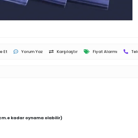
e Et
Yorum Yaz
Karşılaştır
Fiyat Alarmı
Tel
 cm.e kadar oynama olabilir)