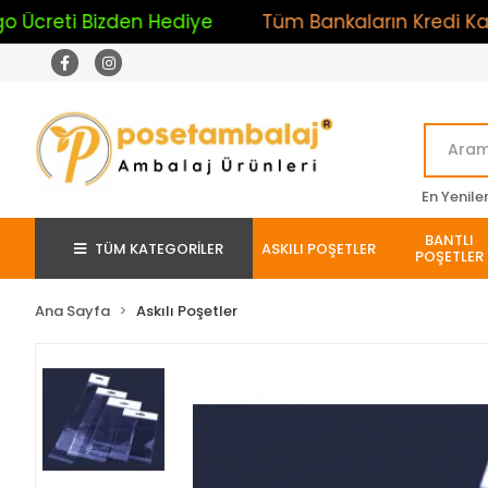
eti Bizden Hediye
Tüm Bankaların Kredi Kartların
En Yenile
BANTLI
TÜM KATEGORİLER
ASKILI POŞETLER
POŞETLER
Ana Sayfa
Askılı Poşetler