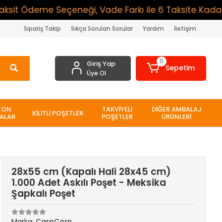
it Ödeme Seçeneği, Vade Farkı ile 6 Taksite Kadar Öde
Sipariş Takip
Sıkça Sorulan Sorular
Yardım
İletişim
0
Giriş Yap
Sepetim
Üye Ol
TON
TAKVİYELİ
DİĞER AMBALAJ
KİLİTLİ POŞETLER
ALAR
POŞETLER
ÜRÜNLERİ
28x55 cm (Kapalı Hali 28x45 cm)
1.000 Adet Askılı Poşet - Meksika
Şapkalı Poşet
Marka:
CarpCorn