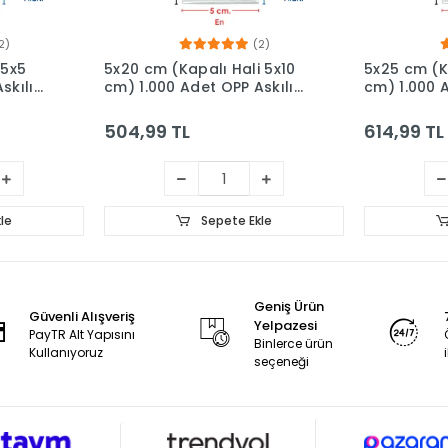
2)
(2)
 5x5
5x20 cm (Kapalı Hali 5x10
5x25 cm (K
skılı
cm) 1.000 Adet OPP Askılı
cm) 1.000 A
et
Meksika Şapkalı Poşet
Meksika Şa
504,99 TL
614,99 TL
le
Sepete Ekle
Geniş Ürün
Güvenli Alışveriş
Yelpazesi
PayTR Alt Yapısını
Binlerce ürün
Kullanıyoruz
seçeneği