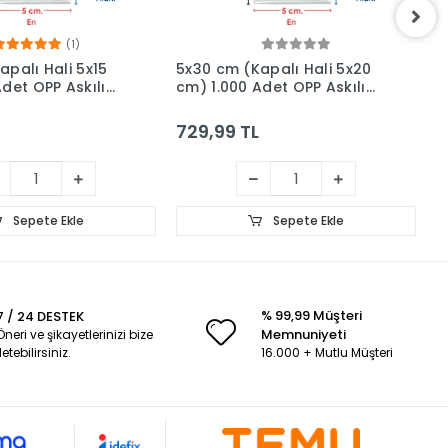
(1)
apalı Hali 5x15
5x30 cm (Kapalı Hali 5x20
5
det OPP Askılı
cm) 1.000 Adet OPP Askılı
c
pkalı Poşet
Meksika Şapkalı Poşet
M
729,99 TL
8
Sepete Ekle
Sepete Ekle
% 99,99 Müşteri
7 / 24 DESTEK
Memnuniyeti
Öneri ve şikayetlerinizi bize
iletebilirsiniz.
16.000 + Mutlu Müşteri