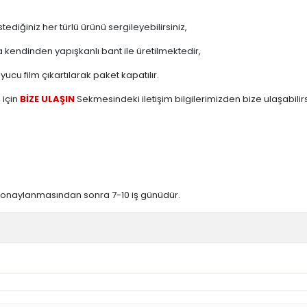
tediğiniz her türlü ürünü sergileyebilirsiniz,
 kendinden yapışkanlı bant ile üretilmektedir,
u film çıkartılarak paket kapatılır.
 için
BİZE ULAŞIN
Sekmesindeki iletişim bilgilerimizden bize ulaşabilirs
işin onaylanmasından sonra 7-10 iş günüdür.