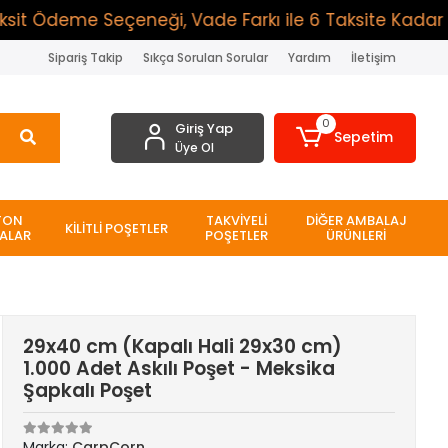
 Ödeme Seçeneği, Vade Farkı ile 6 Taksite Kadar Ödem
Sipariş Takip
Sıkça Sorulan Sorular
Yardım
İletişim
0
Giriş Yap
Sepetim
Üye Ol
TON
TAKVİYELİ
DİĞER AMBALAJ
KİLİTLİ POŞETLER
ALAR
POŞETLER
ÜRÜNLERİ
29x40 cm (Kapalı Hali 29x30 cm)
1.000 Adet Askılı Poşet - Meksika
Şapkalı Poşet
Marka:
CarpCorn