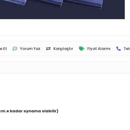
e Et
Yorum Yaz
Karşılaştır
Fiyat Alarmı
Tel
 cm.e kadar oynama olabilir)