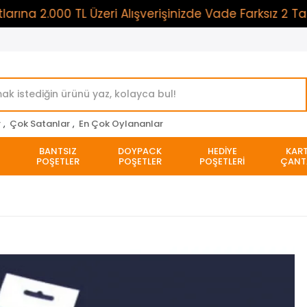
2.000 TL Üzeri Alışverişinizde Vade Farksız 2 Taksit
r
,
Çok Satanlar
,
En Çok Oylananlar
BANTSIZ
DOYPACK
HEDİYE
KAR
POŞETLER
POŞETLER
POŞETLERİ
ÇANT