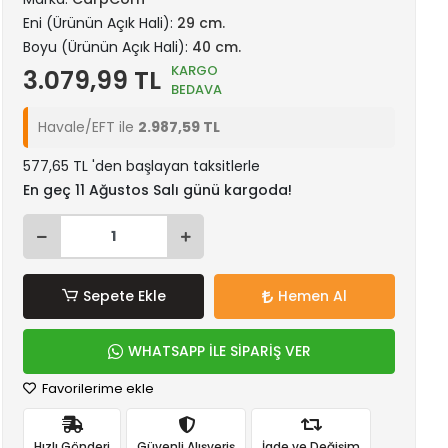
Eni (Ürünün Açık Hali):
29 cm.
Boyu (Ürünün Açık Hali):
40 cm.
KARGO
3.079,99 TL
BEDAVA
Havale/EFT ile
2.987,59 TL
577,65 TL 'den başlayan taksitlerle
En geç 11 Ağustos Salı günü kargoda!
Sepete Ekle
Hemen Al
WHATSAPP İLE SİPARİŞ VER
Favorilerime ekle
Hızlı Gönderi
Güvenli Alışveriş
İade ve Değişim