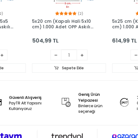
2)
(2)
 5x5
5x20 cm (Kapalı Hali 5x10
5x25 cm (K
skılı
cm) 1.000 Adet OPP Askılı
cm) 1.000 A
et
Meksika Şapkalı Poşet
Meksika Şa
504,99 TL
614,99 TL
le
Sepete Ekle
Geniş Ürün
Güvenli Alışveriş
Yelpazesi
PayTR Alt Yapısını
Binlerce ürün
Kullanıyoruz
seçeneği