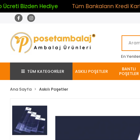
i Bizden Hediye
Tüm Bankaların Kredi Kartlarına 
En Yenile
BANTLI
TÜM KATEGORİLER
ASKILI POŞETLER
POŞETLER
Ana Sayfa
Askılı Poşetler