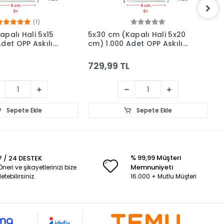
(1)
apalı Hali 5x15
5x30 cm (Kapalı Hali 5x20
5
det OPP Askılı
cm) 1.000 Adet OPP Askılı
c
pkalı Poşet
Meksika Şapkalı Poşet
M
729,99 TL
8
Sepete Ekle
Sepete Ekle
% 99,99 Müşteri
7 / 24 DESTEK
Memnuniyeti
Öneri ve şikayetlerinizi bize
iletebilirsiniz.
16.000 + Mutlu Müşteri