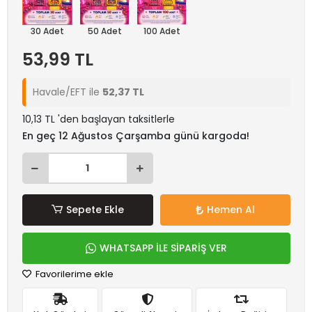
30 Adet
50 Adet
100 Adet
53,99 TL
Havale/EFT ile
52,37 TL
10,13 TL 'den başlayan taksitlerle
En geç 12 Ağustos Çarşamba günü kargoda!
Sepete Ekle
Hemen Al
WHATSAPP İLE SİPARİŞ VER
Favorilerime ekle