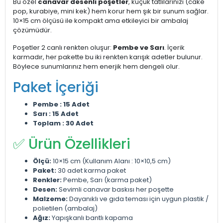
Bu özel
canavar desenli poşetler
, küçük tatlılarınızı (cake
pop, kurabiye, mini kek) hem korur hem şık bir sunum sağlar.
10×15 cm ölçüsü ile kompakt ama etkileyici bir ambalaj
çözümüdür.
Poşetler 2 canlı renkten oluşur:
Pembe ve Sarı
. İçerik
karmadır, her pakette bu iki renkten karışık adetler bulunur.
Böylece sunumlarınız hem enerjik hem dengeli olur.
Paket İçeriği
Pembe : 15 Adet
Sarı : 15 Adet
Toplam : 30 Adet
✅ Ürün Özellikleri
Ölçü:
10×15 cm (Kullanım Alanı : 10×10,5 cm)
Paket:
30 adet karma paket
Renkler:
Pembe, Sarı (karma paket)
Desen:
Sevimli canavar baskısı her poşette
Malzeme:
Dayanıklı ve gıda teması için uygun plastik /
polietilen (ambalaj)
Ağız:
Yapışkanlı bantlı kapama