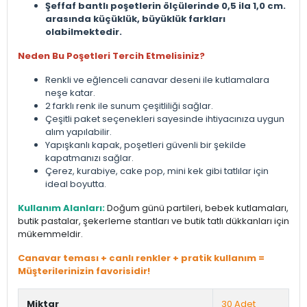
Şeffaf bantlı poşetlerin ölçülerinde 0,5 ila 1,0 cm.
arasında küçüklük, büyüklük farkları
olabilmektedir.
Neden Bu Poşetleri Tercih Etmelisiniz?
Renkli ve eğlenceli canavar deseni ile kutlamalara
neşe katar.
2 farklı renk ile sunum çeşitliliği sağlar.
Çeşitli paket seçenekleri sayesinde ihtiyacınıza uygun
alım yapılabilir.
Yapışkanlı kapak, poşetleri güvenli bir şekilde
kapatmanızı sağlar.
Çerez, kurabiye, cake pop, mini kek gibi tatlılar için
ideal boyutta.
Kullanım Alanları:
Doğum günü partileri, bebek kutlamaları,
butik pastalar, şekerleme stantları ve butik tatlı dükkanları için
mükemmeldir.
Canavar teması + canlı renkler + pratik kullanım =
Müşterilerinizin favorisidir!
Miktar
30 Adet