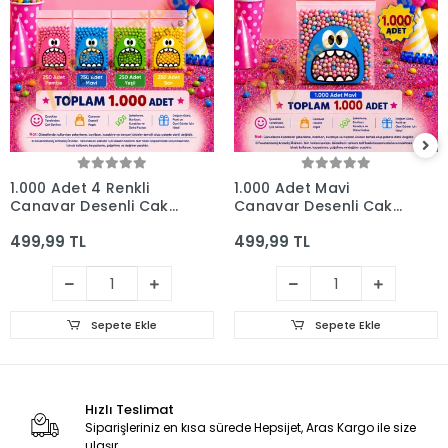
1.000 Adet 4 Renkli
1.000 Adet Mavi
Canavar Desenli Cake
Canavar Desenli Cake
Pop & Kurabiye Poşeti
Pop & Kurabiye Poşeti-
499,99 TL
499,99 TL
- 10x15 cm
10x15 cm
Sepete Ekle
Sepete Ekle
Hızlı Teslimat
Siparişleriniz en kısa sürede Hepsijet, Aras Kargo ile size
ulaşır.