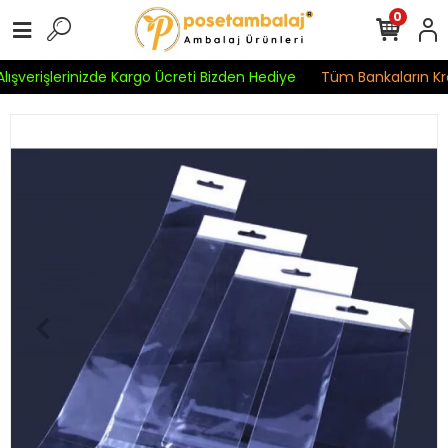
0
ışverişlerinizde Kargo Ücreti Bizden Hediye
Tüm Bankaların Kred