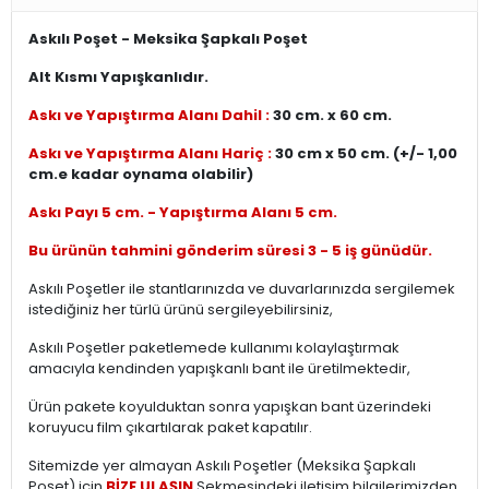
Askılı Poşet - Meksika Şapkalı Poşet
Alt Kısmı Yapışkanlıdır.
Askı ve Yapıştırma Alanı Dahil :
30 cm. x 60 cm.
Askı ve Yapıştırma Alanı Hariç :
30 cm x 50 cm. (+/- 1,00
cm.e kadar oynama olabilir)
Askı Payı 5 cm. - Yapıştırma Alanı 5 cm.
Bu ürünün tahmini gönderim süresi 3 - 5 iş günüdür.
Askılı Poşetler ile stantlarınızda ve duvarlarınızda sergilemek
istediğiniz her türlü ürünü sergileyebilirsiniz,
Askılı Poşetler paketlemede kullanımı kolaylaştırmak
amacıyla kendinden yapışkanlı bant ile üretilmektedir,
Ürün pakete koyulduktan sonra yapışkan bant üzerindeki
koruyucu film çıkartılarak paket kapatılır.
Sitemizde yer almayan Askılı Poşetler (Meksika Şapkalı
Poşet) için
BİZE ULAŞIN
Sekmesindeki iletişim bilgilerimizden