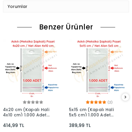
Yorumlar
Benzer Ürünler
(2)
4x20 cm (Kapalı Hali
5x15 cm (Kapalı Hali
4x10 cm) 1.000 Adet
5x5 cm) 1.000 Adet
OPP Askılı Meksika
OPP Askılı Meksika
414,99 TL
389,99 TL
Şapkalı Poşet
Şapkalı Poşet