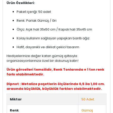
Ürün Özellikleri:
Paket içeriği: 50 adet
Renk: Parlak Gümüş / Gri
Ölçü: Açık hali 35x50 cm / Kapalı hali 35x45 cm
Kolay kullanım sağlayan yapışkan bantlı ağız
Hafif, dayanıklı ve dikkat çekici tasarım
Hediyelerinize değer katan gümüş ışıltısıyla
organizasyonlarınıza özel bir dokunuş katın!
Ürün görselleri temsilidir, Renk Tonlarında ± 1 ton renk
farkı olabilmektedir.
Dipnot : Metalize poşetlerin ölçülerinde 0,5 ila 1,00 cm.
arasında küçüklük, büyüklük farkları olabilmektedir.
Miktar
50 Adet
Renk
Gümüş