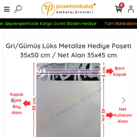
0
 Alışverişlerinizde Kargo Ücreti Bizden Hediye
Tüm Bankaların K