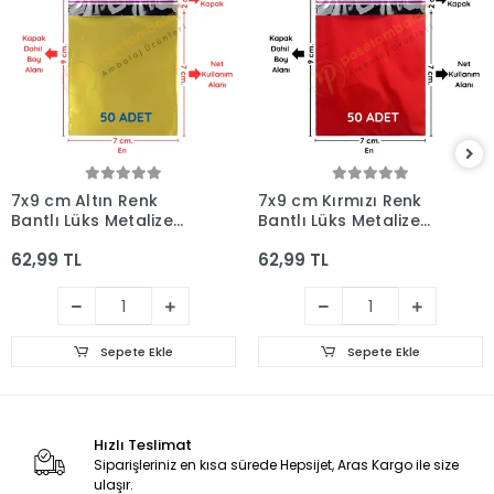
7x9 cm Altın Renk
7x9 cm Kırmızı Renk
Bantlı Lüks Metalize
Bantlı Lüks Metalize
Hediyelik Poşet (50
Hediyelik Poşet (50
62,99 TL
62,99 TL
Adet)
Adet)
Sepete Ekle
Sepete Ekle
Hızlı Teslimat
Siparişleriniz en kısa sürede Hepsijet, Aras Kargo ile size
ulaşır.