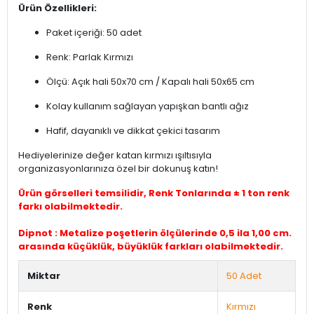
Ürün Özellikleri:
Paket içeriği: 50 adet
Renk: Parlak Kırmızı
Ölçü: Açık hali 50x70 cm / Kapalı hali 50x65 cm
Kolay kullanım sağlayan yapışkan bantlı ağız
Hafif, dayanıklı ve dikkat çekici tasarım
Hediyelerinize değer katan kırmızı ışıltısıyla
organizasyonlarınıza özel bir dokunuş katın!
Ürün görselleri temsilidir, Renk Tonlarında ± 1 ton renk
farkı olabilmektedir.
Dipnot : Metalize poşetlerin ölçülerinde 0,5 ila 1,00 cm.
arasında küçüklük, büyüklük farkları olabilmektedir.
Miktar
50 Adet
Renk
Kırmızı