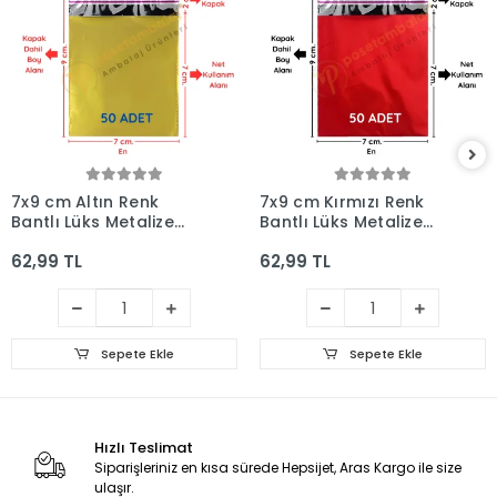
7x9 cm Altın Renk
7x9 cm Kırmızı Renk
Bantlı Lüks Metalize
Bantlı Lüks Metalize
Hediyelik Poşet (50
Hediyelik Poşet (50
62,99 TL
62,99 TL
Adet)
Adet)
Sepete Ekle
Sepete Ekle
Hızlı Teslimat
Siparişleriniz en kısa sürede Hepsijet, Aras Kargo ile size
ulaşır.