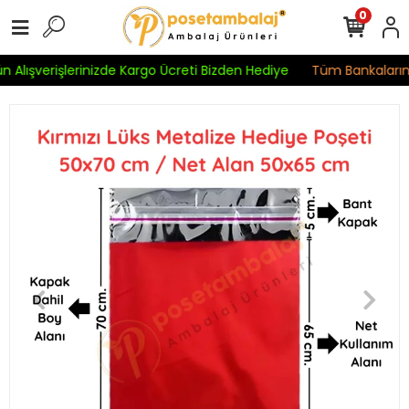
0
 Alışverişlerinizde Kargo Ücreti Bizden Hediye
Tüm Bankaların K