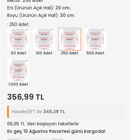
Miktar:
250 Adet
Eni (Ürünün Açık Hali):
20 cm.
Boyu (Ürünün Açık Hali):
30 cm.
: 250 Adet
50 Adet
100 Adet
250 Adet
500 Adet
1.000 Adet
356,99 TL
Havale/EFT ile
346,28 TL
66,95 TL 'den başlayan taksitlerle
En geç 10 Ağustos Pazartesi günü kargoda!