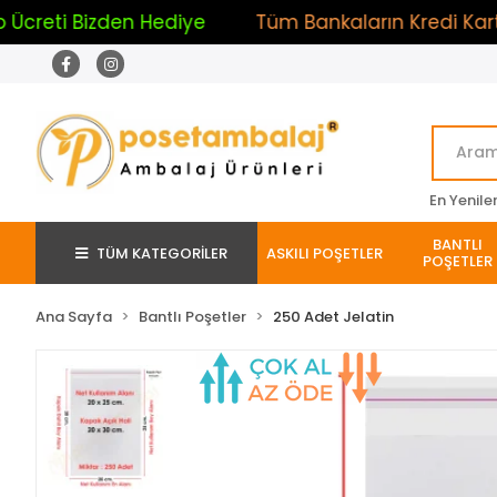
eti Bizden Hediye
Tüm Bankaların Kredi Kartlarına
En Yenile
BANTLI
TÜM KATEGORİLER
ASKILI POŞETLER
POŞETLER
Ana Sayfa
Bantlı Poşetler
250 Adet Jelatin