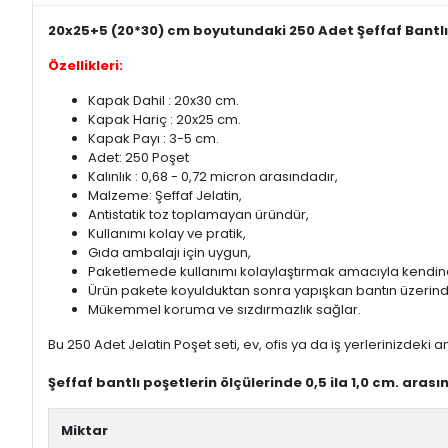
20x25+5 (20*30) cm boyutundaki 250 Adet Şeffaf Bantlı 
Özellikleri:
Kapak Dahil : 20x30 cm.
Kapak Hariç : 20x25 cm.
Kapak Payı : 3-5 cm.
Adet: 250 Poşet
Kalınlık : 0,68 - 0,72 micron arasındadır,
Malzeme: Şeffaf Jelatin,
Antistatik toz toplamayan üründür,
Kullanımı kolay ve pratik,
Gıda ambalajı için uygun,
Paketlemede kullanımı kolaylaştırmak amacıyla kendinde
Ürün pakete koyulduktan sonra yapışkan bantın üzerindek
Mükemmel koruma ve sızdırmazlık sağlar.
Bu 250 Adet Jelatin Poşet seti, ev, ofis ya da iş yerlerinizdeki a
Şeffaf bantlı poşetlerin ölçülerinde 0,5 ila 1,0 cm. aras
Miktar