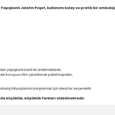
Yapışkanlı Jelatin Poşet, kullanımı kolay ve pratik bir ambala
n yapışkanlı bant ile üretilmektedir,
i koruyucu film çıkartılarak paket kapatılır,
mbalaj ihtiyaçlarınızı karşılamak için ideal bir seçenektir.
ında küçüklük, büyüklük farkları olabilmektedir.