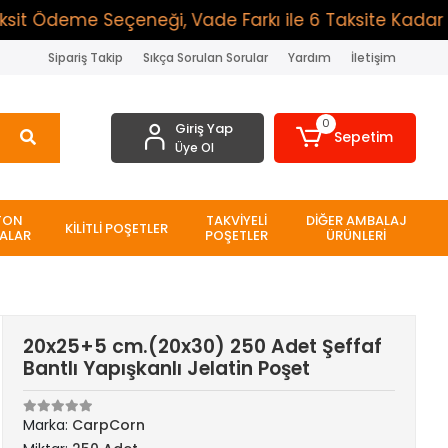
t Ödeme Seçeneği, Vade Farkı ile 6 Taksite Kadar Öde
Sipariş Takip
Sıkça Sorulan Sorular
Yardım
İletişim
0
Giriş Yap
Sepetim
Üye Ol
TON
TAKVİYELİ
DİĞER AMBALAJ
KİLİTLİ POŞETLER
ALAR
POŞETLER
ÜRÜNLERİ
20x25+5 cm.(20x30) 250 Adet Şeffaf
Bantlı Yapışkanlı Jelatin Poşet
Marka:
CarpCorn