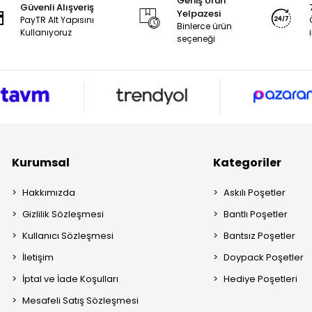
Geniş Ürün
Güvenli Alışveriş
Yelpazesi
PayTR Alt Yapısını
Binlerce ürün
Kullanıyoruz
seçeneği
Kurumsal
Kategoriler
Hakkımızda
Askılı Poşetler
Gizlilik Sözleşmesi
Bantlı Poşetler
Kullanıcı Sözleşmesi
Bantsız Poşetler
İletişim
Doypack Poşetler
İptal ve İade Koşulları
Hediye Poşetleri
Mesafeli Satış Sözleşmesi