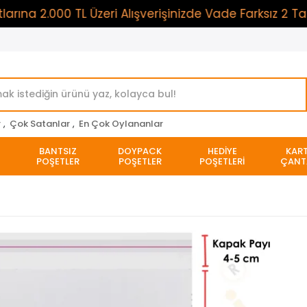
 2.000 TL Üzeri Alışverişinizde Vade Farksız 2 Taksi
r
,
Çok Satanlar
,
En Çok Oylananlar
BANTSIZ
DOYPACK
HEDİYE
KAR
POŞETLER
POŞETLER
POŞETLERİ
ÇANT