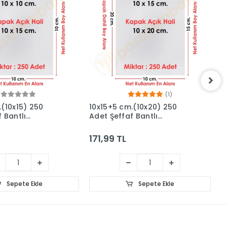
(1)
.(10x15) 250
10x15+5 cm.(10x20) 250
1
 Bantlı
Adet Şeffaf Bantlı
A
Jelatin Poşet
Yapışkanlı Jelatin Poşet
Y
171,99 TL
2
Sepete Ekle
Sepete Ekle