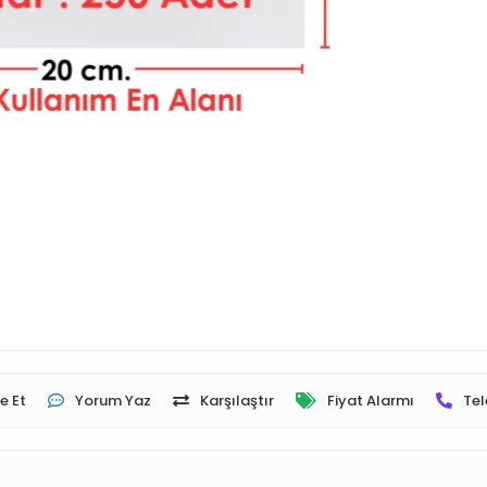
e Et
Yorum Yaz
Karşılaştır
Fiyat Alarmı
Tel