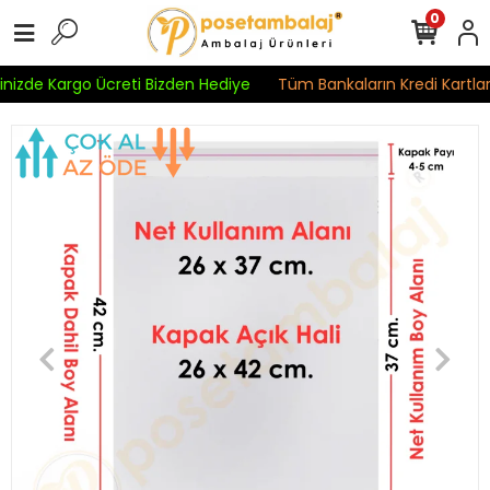
0
inizde Kargo Ücreti Bizden Hediye
Tüm Bankaların Kredi Kartları