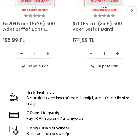
5x20+5 cm.(5x25) 500
8x10+5 cm.(8x15) 500
Adet Şeffaf Bantlı
Adet Şeffaf Bantlı
Yapışkanlı Jelatin
Yapışkanlı Jelatin
195,99 TL
174,99 TL
Poşet
Poşet
Sepete Ekle
Sepete Ekle
Hızlı Teslimat
Siparişleriniz en kısa sürede Hepsijet, Aras Kargo ile size
ulaşır.
Güvenli Alışveriş
PayTR Alt Yapısını Kullanıyoruz
Geniş Ürün Yelpazesi
Binlerce ürün seçeneği