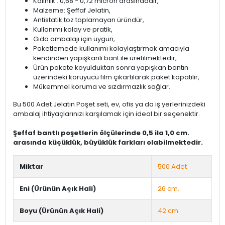
Kalınlık : 0,68 - 0,72 micron arasındadır,
Malzeme: Şeffaf Jelatin,
Antistatik toz toplamayan üründür,
Kullanımı kolay ve pratik,
Gıda ambalajı için uygun,
Paketlemede kullanımı kolaylaştırmak amacıyla
kendinden yapışkanlı bant ile üretilmektedir,
Ürün pakete koyulduktan sonra yapışkan bantın
üzerindeki koruyucu film çıkartılarak paket kapatılır,
Mükemmel koruma ve sızdırmazlık sağlar.
Bu 500 Adet Jelatin Poşet seti, ev, ofis ya da iş yerlerinizdeki
ambalaj ihtiyaçlarınızı karşılamak için ideal bir seçenektir.
Şeffaf bantlı poşetlerin ölçülerinde 0,5 ila 1,0 cm.
arasında küçüklük, büyüklük farkları olabilmektedir.
Miktar
500 Adet
Eni (Ürünün Açık Hali)
26 cm.
Boyu (Ürünün Açık Hali)
42 cm.