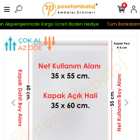
0
 Alışverişlerinizde Kargo Ücreti Bizden Hediye
Tüm Bankaların K