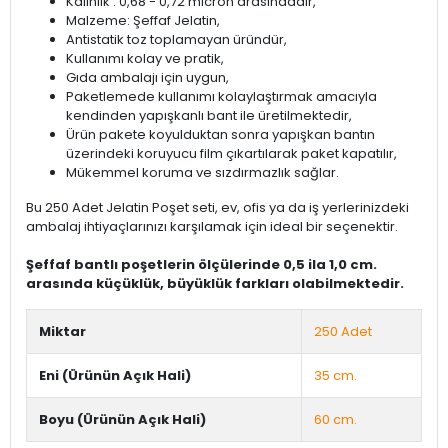
Kalınlık : 0,68 - 0,72 micron arasındadır,
Malzeme: Şeffaf Jelatin,
Antistatik toz toplamayan üründür,
Kullanımı kolay ve pratik,
Gıda ambalajı için uygun,
Paketlemede kullanımı kolaylaştırmak amacıyla
kendinden yapışkanlı bant ile üretilmektedir,
Ürün pakete koyulduktan sonra yapışkan bantın
üzerindeki koruyucu film çıkartılarak paket kapatılır,
Mükemmel koruma ve sızdırmazlık sağlar.
Bu 250 Adet Jelatin Poşet seti, ev, ofis ya da iş yerlerinizdeki
ambalaj ihtiyaçlarınızı karşılamak için ideal bir seçenektir.
Şeffaf bantlı poşetlerin ölçülerinde 0,5 ila 1,0 cm.
arasında küçüklük, büyüklük farkları olabilmektedir.
Miktar
250 Adet
Eni (Ürünün Açık Hali)
35 cm.
Boyu (Ürünün Açık Hali)
60 cm.