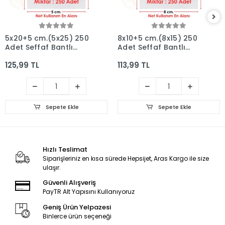
5x20+5 cm.(5x25) 250
8x10+5 cm.(8x15) 250
Adet Şeffaf Bantlı
Adet Şeffaf Bantlı
Yapışkanlı Jelatin
Yapışkanlı Jelatin
125,99 TL
113,99 TL
Poşet
Poşet
Sepete Ekle
Sepete Ekle
Hızlı Teslimat
Siparişleriniz en kısa sürede Hepsijet, Aras Kargo ile size
ulaşır.
Güvenli Alışveriş
PayTR Alt Yapısını Kullanıyoruz
Geniş Ürün Yelpazesi
Binlerce ürün seçeneği