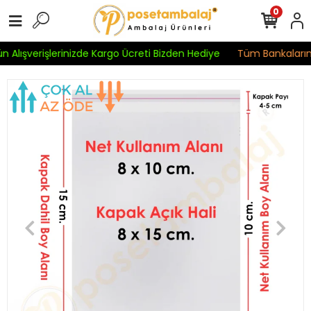
0
 Alışverişlerinizde Kargo Ücreti Bizden Hediye
Tüm Bankaların K