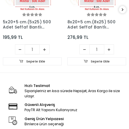
5x20+5 cm.(5x25) 500
8x20+5 cm.(8x25) 500
Adet Şeffaf Bantlı
Adet Şeffaf Bantlı
Yapışkanlı Jelatin
Yapışkanlı Jelatin
195,99 TL
276,99 TL
Poşet
Poşet
Sepete Ekle
Sepete Ekle
Hızlı Teslimat
Siparişleriniz en kısa sürede Hepsijet, Aras Kargo ile size
ulaşır.
Güvenli Alışveriş
PayTR Alt Yapısını Kullanıyoruz
Geniş Ürün Yelpazesi
Binlerce ürün seçeneği