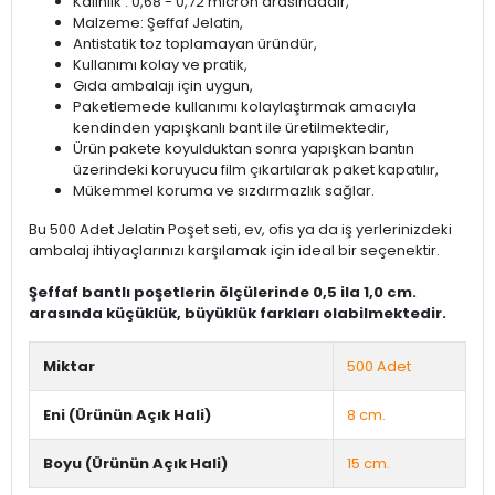
Kalınlık : 0,68 - 0,72 micron arasındadır,
Malzeme: Şeffaf Jelatin,
Antistatik toz toplamayan üründür,
Kullanımı kolay ve pratik,
Gıda ambalajı için uygun,
Paketlemede kullanımı kolaylaştırmak amacıyla
kendinden yapışkanlı bant ile üretilmektedir,
Ürün pakete koyulduktan sonra yapışkan bantın
üzerindeki koruyucu film çıkartılarak paket kapatılır,
Mükemmel koruma ve sızdırmazlık sağlar.
Bu 500 Adet Jelatin Poşet seti, ev, ofis ya da iş yerlerinizdeki
ambalaj ihtiyaçlarınızı karşılamak için ideal bir seçenektir.
Şeffaf bantlı poşetlerin ölçülerinde 0,5 ila 1,0 cm.
arasında küçüklük, büyüklük farkları olabilmektedir.
Miktar
500 Adet
Eni (Ürünün Açık Hali)
8 cm.
Boyu (Ürünün Açık Hali)
15 cm.