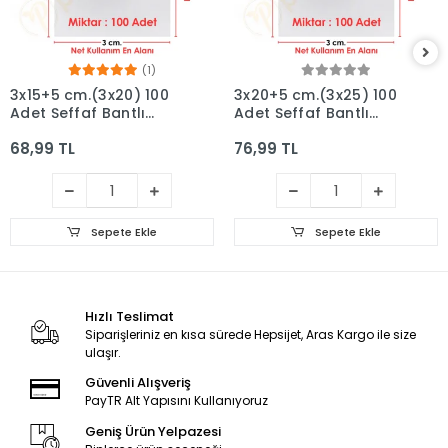
(1)
3x15+5 cm.(3x20) 100
3x20+5 cm.(3x25) 100
Adet Şeffaf Bantlı
Adet Şeffaf Bantlı
Yapışkanlı OPP Poşet
Yapışkanlı OPP Poşet
68,99 TL
76,99 TL
Sepete Ekle
Sepete Ekle
Hızlı Teslimat
Siparişleriniz en kısa sürede Hepsijet, Aras Kargo ile size
ulaşır.
Güvenli Alışveriş
PayTR Alt Yapısını Kullanıyoruz
Geniş Ürün Yelpazesi