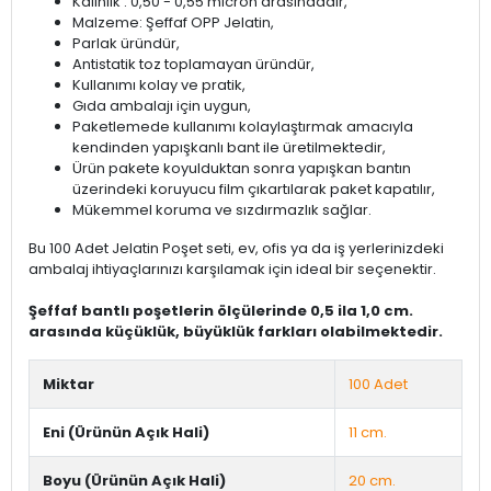
Kalınlık : 0,50 - 0,55 micron arasındadır,
Malzeme: Şeffaf OPP Jelatin,
Parlak üründür,
Antistatik toz toplamayan üründür,
Kullanımı kolay ve pratik,
Gıda ambalajı için uygun,
Paketlemede kullanımı kolaylaştırmak amacıyla
kendinden yapışkanlı bant ile üretilmektedir,
Ürün pakete koyulduktan sonra yapışkan bantın
üzerindeki koruyucu film çıkartılarak paket kapatılır,
Mükemmel koruma ve sızdırmazlık sağlar.
Bu 100 Adet Jelatin Poşet seti, ev, ofis ya da iş yerlerinizdeki
ambalaj ihtiyaçlarınızı karşılamak için ideal bir seçenektir.
Şeffaf bantlı poşetlerin ölçülerinde 0,5 ila 1,0 cm.
arasında küçüklük, büyüklük farkları olabilmektedir.
Miktar
100 Adet
Eni (Ürünün Açık Hali)
11 cm.
Boyu (Ürünün Açık Hali)
20 cm.