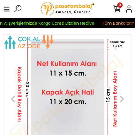
0
 Alışverişlerinizde Kargo Ücreti Bizden Hediye
Tüm Bankaların Kr