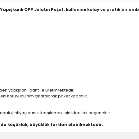
Yapışkanlı OPP Jelatin Poşet, kullanımı kolay ve pratik bir am
n yapışkanlı bant ile üretilmektedir,
i koruyucu film çıkartılarak paket kapatılır,
mbalaj ihtiyaçlarınızı karşılamak için ideal bir seçenektir.
ında küçüklük, büyüklük farkları olabilmektedir.