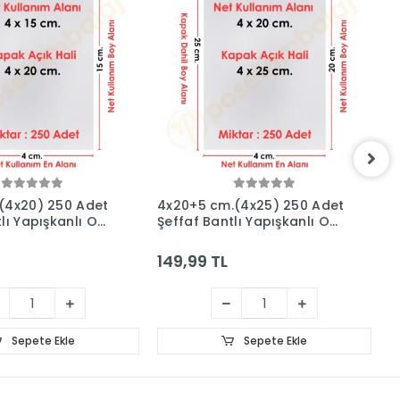
(4x20) 250 Adet
4x20+5 cm.(4x25) 250 Adet
4
lı Yapışkanlı OPP
Şeffaf Bantlı Yapışkanlı OPP
Ş
Poşet
P
149,99 TL
1
Sepete Ekle
Sepete Ekle