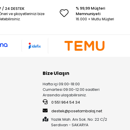
% 99,99 Müşteri
7 / 24 DESTEK
Memnuniyeti
Öneri ve şikayetlerinizi bize
iletebilirsiniz.
16.000 + Mutlu Müşteri
Bize Ulaşın
Hafta içi 09:00-18:00
Cumartesi 09:00-12:00 saatleri
Arasında ulaşabilirsiniz.
0 551 964 54 34
destek@posetambalaj.net
Yazlık Mah. Anı Sok. No: 22 C/2
Serdivan - SAKARYA