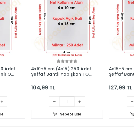
50 Adet
4x10+5 cm.(4x15) 250 Adet
4x15+5 cm.
anlı OPP
Şeffaf Bantlı Yapışkanlı OPP
Şeffaf Bant
Poşet
Poşet
104,99 TL
127,99 TL
le
Sepete Ekle