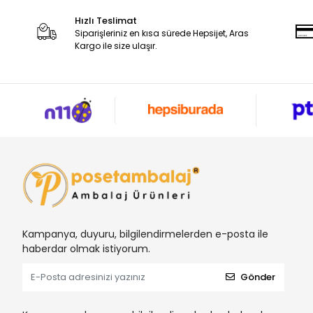
Hızlı Teslimat
Siparişleriniz en kısa sürede Hepsijet, Aras
Kargo ile size ulaşır.
Kampanya, duyuru, bilgilendirmelerden e-posta ile
haberdar olmak istiyorum.
Gönder