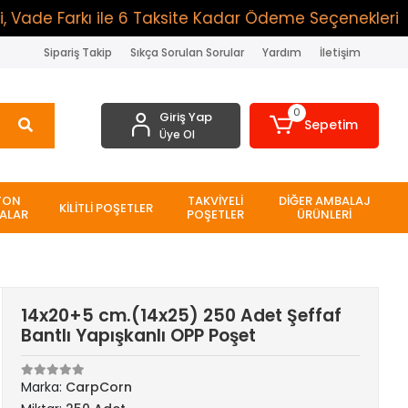
 Farkı ile 6 Taksite Kadar Ödeme Seçenekleri
2.0
Sipariş Takip
Sıkça Sorulan Sorular
Yardım
İletişim
0
Giriş Yap
Sepetim
Üye Ol
TON
TAKVİYELİ
DİĞER AMBALAJ
KİLİTLİ POŞETLER
ALAR
POŞETLER
ÜRÜNLERİ
14x20+5 cm.(14x25) 250 Adet Şeffaf
Bantlı Yapışkanlı OPP Poşet
Marka:
CarpCorn