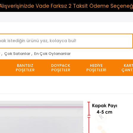
rişinizde Vade Farksız 2 Taksit Ödeme Seçeneği, Vade
r
,
Çok Satanlar
,
En Çok Oylananlar
BANTSIZ
DOYPACK
HEDİYE
KAR
POŞETLER
POŞETLER
POŞETLERİ
ÇANT