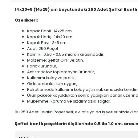
14x20+5 (14x25) cm boyutundaki 250 Adet Şeffaf Bantlı 
Özellikleri:
Kapak Dahil : 14x25 cm.
Kapak Hariç : 14x20 cm.
Kapak Payı : 3-5 cm.
Adet: 250 Poşet
Kalınlık : 0,50 - 0,55 micron arasındadır,
Malzeme: Şeffaf OPP Jelatin,
Parlak üründür,
Antistatik toz toplamayan üründür,
Kullanımı kolay ve pratik,
Gıda ambalajı için uygun,
Paketlemede kullanımı kolaylaştırmak amacıyla kendinde
Ürün pakete koyulduktan sonra yapışkan bantın üzerindek
Mükemmel koruma ve sızdırmazlık sağlar.
Bu 250 Adet Jelatin Poşet seti, ev, ofis ya da iş yerlerinizdeki a
Şeffaf bantlı poşetlerin ölçülerinde 0,5 ila 1,0 cm. aras