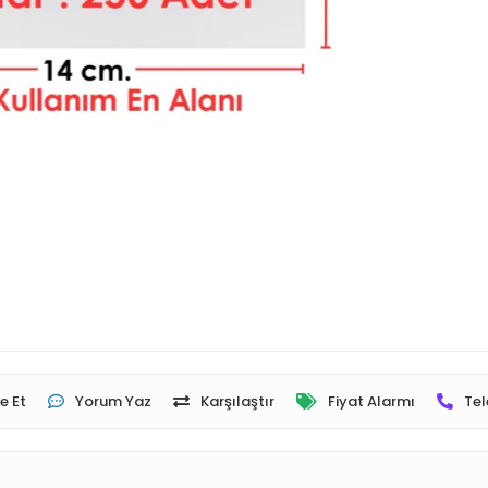
e Et
Yorum Yaz
Karşılaştır
Fiyat Alarmı
Tel