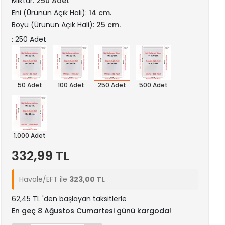
Miktar:
250 Adet
Eni (Ürünün Açık Hali):
14 cm.
Boyu (Ürünün Açık Hali):
25 cm.
: 250 Adet
50 Adet
100 Adet
250 Adet
500 Adet
1.000 Adet
332,99 TL
Havale/EFT ile
323,00 TL
62,45 TL 'den başlayan taksitlerle
En geç 8 Ağustos Cumartesi günü kargoda!