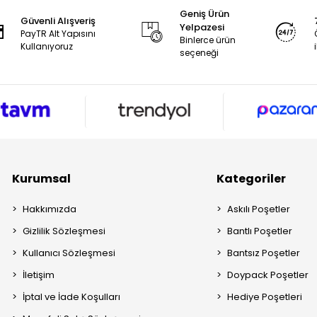
Geniş Ürün
Güvenli Alışveriş
Yelpazesi
PayTR Alt Yapısını
Binlerce ürün
Kullanıyoruz
seçeneği
Kurumsal
Kategoriler
Hakkımızda
Askılı Poşetler
Gizlilik Sözleşmesi
Bantlı Poşetler
Kullanıcı Sözleşmesi
Bantsız Poşetler
İletişim
Doypack Poşetler
İptal ve İade Koşulları
Hediye Poşetleri