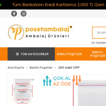
üm Bankaların Kredi Kartlarına 2.000 TL Üzeri Alışve
En Yenile
BANTLI
TÜM KATEGORİLER
ASKILI POŞETLER
POŞETLER
Ana Sayfa
Bantlı Poşetler
250 Adet OPP