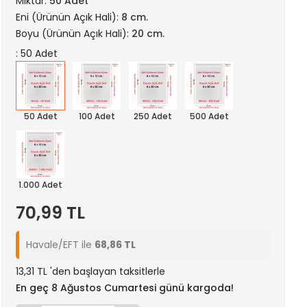
Miktar:
50 Adet
Eni (Ürünün Açık Hali):
8 cm.
Boyu (Ürünün Açık Hali):
20 cm.
: 50 Adet
50 Adet
100 Adet
250 Adet
500 Adet
1.000 Adet
70,99 TL
Havale/EFT ile
68,86 TL
13,31 TL 'den başlayan taksitlerle
En geç 8 Ağustos Cumartesi günü kargoda!