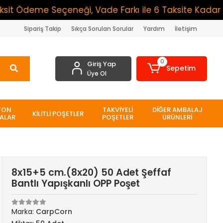
 Ödeme Seçeneği, Vade Farkı ile 6 Taksite Kadar Ödem
Sipariş Takip
Sıkça Sorulan Sorular
Yardım
İletişim
0
Giriş Yap
Sepetim
Üye Ol
TON
TAKVİYELİ
DİĞER AMBALAJ
KİLİTLİ POŞETLER
ALAR
POŞETLER
ÜRÜNLERİ
8x15+5 cm.(8x20) 50 Adet Şeffaf
Bantlı Yapışkanlı OPP Poşet
Marka:
CarpCorn