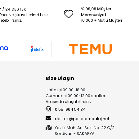
% 99,99 Müşteri
7 / 24 DESTEK
Memnuniyeti
Öneri ve şikayetlerinizi bize
iletebilirsiniz.
16.000 + Mutlu Müşteri
Bize Ulaşın
Hafta içi 09:00-18:00
Cumartesi 09:00-12:00 saatleri
Arasında ulaşabilirsiniz.
0 551 964 54 34
destek@posetambalaj.net
Yazlık Mah. Anı Sok. No: 22 C/2
Serdivan - SAKARYA