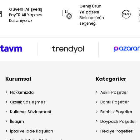
Geniş Ürün
Güvenli Alışveriş
Yelpazesi
PayTR Alt Yapısını
Binlerce ürün
Kullanıyoruz
seçeneği
Kurumsal
Kategoriler
Hakkımızda
Askılı Poşetler
Gizlilik Sözleşmesi
Bantlı Poşetler
Kullanıcı Sözleşmesi
Bantsız Poşetler
İletişim
Doypack Poşetler
İptal ve İade Koşulları
Hediye Poşetleri