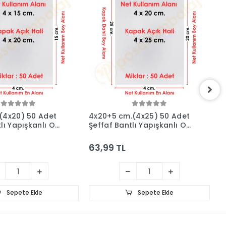
(4x20) 50 Adet
4x20+5 cm.(4x25) 50 Adet
4
lı Yapışkanlı OPP
Şeffaf Bantlı Yapışkanlı OPP
Ş
Poşet
P
63,99 TL
6
Sepete Ekle
Sepete Ekle