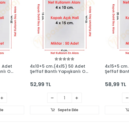
0 Adet
4x10+5 cm.(4x15) 50 Adet
4x15+5 cm.
anlı OPP
Şeffaf Bantlı Yapışkanlı OPP
Şeffaf Bant
Poşet
Poşet
52,99 TL
58,99 TL
le
Sepete Ekle