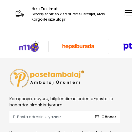
Hızlı Teslimat
Siparişleriniz en kısa sürede Hepsijet, Aras
Kargo ile size ulaşır.
Kampanya, duyuru, bilgilendirmelerden e-posta ile
haberdar olmak istiyorum.
Gönder