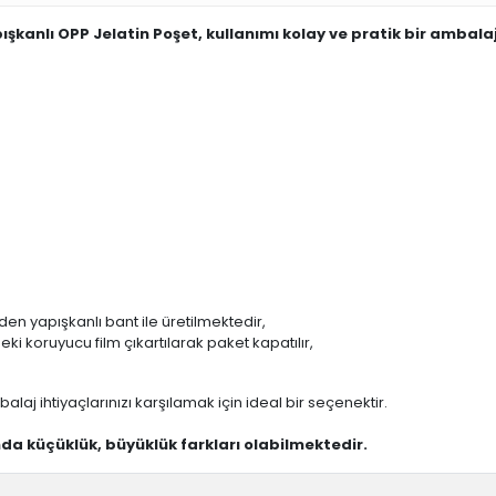
şkanlı OPP Jelatin Poşet, kullanımı kolay ve pratik bir ambal
n yapışkanlı bant ile üretilmektedir,
i koruyucu film çıkartılarak paket kapatılır,
balaj ihtiyaçlarınızı karşılamak için ideal bir seçenektir.
ında küçüklük, büyüklük farkları olabilmektedir.