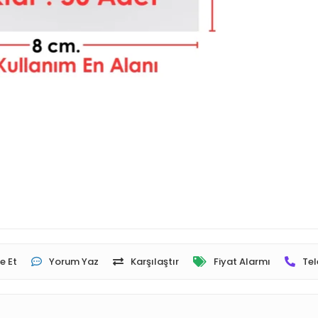
e Et
Yorum Yaz
Karşılaştır
Fiyat Alarmı
Tel