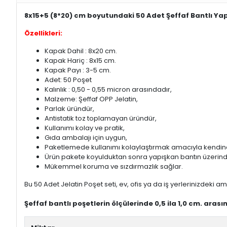
8x15+5 (8*20) cm boyutundaki 50 Adet Şeffaf Bantlı Yapı
Özellikleri:
Kapak Dahil : 8x20 cm.
Kapak Hariç : 8x15 cm.
Kapak Payı : 3-5 cm.
Adet: 50 Poşet
Kalınlık : 0,50 - 0,55 micron arasındadır,
Malzeme: Şeffaf OPP Jelatin,
Parlak üründür,
Antistatik toz toplamayan üründür,
Kullanımı kolay ve pratik,
Gıda ambalajı için uygun,
Paketlemede kullanımı kolaylaştırmak amacıyla kendinde
Ürün pakete koyulduktan sonra yapışkan bantın üzerindek
Mükemmel koruma ve sızdırmazlık sağlar.
Bu 50 Adet Jelatin Poşet seti, ev, ofis ya da iş yerlerinizdeki am
Şeffaf bantlı poşetlerin ölçülerinde 0,5 ila 1,0 cm. aras