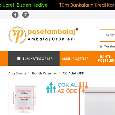
i Bizden Hediye
Tüm Bankaların Kredi Kartlarına 
En Yenile
BANTLI
TÜM KATEGORİLER
ASKILI POŞETLER
POŞETLER
Ana Sayfa
Bantlı Poşetler
50 Adet OPP