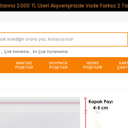
2.000 TL Üzeri Alışverişinizde Vade Farksız 2 Taksit
r
,
Çok Satanlar
,
En Çok Oylananlar
BANTSIZ
DOYPACK
HEDİYE
KAR
POŞETLER
POŞETLER
POŞETLERİ
ÇANT