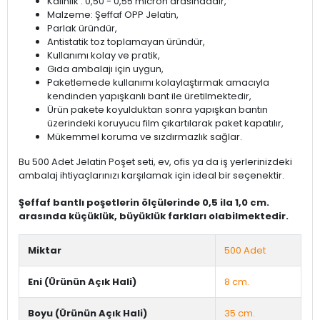
Kalınlık : 0,50 - 0,55 micron arasındadır,
Malzeme: Şeffaf OPP Jelatin,
Parlak üründür,
Antistatik toz toplamayan üründür,
Kullanımı kolay ve pratik,
Gıda ambalajı için uygun,
Paketlemede kullanımı kolaylaştırmak amacıyla
kendinden yapışkanlı bant ile üretilmektedir,
Ürün pakete koyulduktan sonra yapışkan bantın
üzerindeki koruyucu film çıkartılarak paket kapatılır,
Mükemmel koruma ve sızdırmazlık sağlar.
Bu 500 Adet Jelatin Poşet seti, ev, ofis ya da iş yerlerinizdeki
ambalaj ihtiyaçlarınızı karşılamak için ideal bir seçenektir.
Şeffaf bantlı poşetlerin ölçülerinde 0,5 ila 1,0 cm.
arasında küçüklük, büyüklük farkları olabilmektedir.
Miktar
500 Adet
Eni (Ürünün Açık Hali)
8 cm.
Boyu (Ürünün Açık Hali)
35 cm.