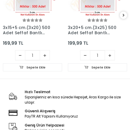
3x15+5 cm.(3x20) 500
3x20+5 cm.(3x25) 500
Adet Şeffaf Bantlı
Adet Şeffaf Bantlı
Yapışkanlı OPP Poşet
Yapışkanlı OPP Poşet
169,99 TL
199,99 TL
Sepete Ekle
Sepete Ekle
Hızlı Teslimat
Siparişleriniz en kısa sürede Hepsijet, Aras Kargo ile size
ulaşır.
Güvenli Alışveriş
PayTR Alt Yapısını Kullanıyoruz
Geniş Ürün Yelpazesi