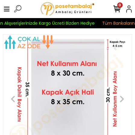
0
 Alışverişlerinizde Kargo Ücreti Bizden Hediye
Tüm Bankaların K