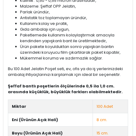
Kalınlık : 0,50 - 0,55 micron arasındadır,
Malzeme: Şeffaf OPP Jelatin,
Parlak üründür,
Antistatik toz toplamayan üründür,
Kullanımı kolay ve pratik,
Gıda ambalajı için uygun,
Paketlemede kullanımı kolaylaştırmak amacıyla
kendinden yapışkanlı bant ile üretilmektedir,
Ürün pakete koyulduktan sonra yapışkan bantın
üzerindeki koruyucu film çıkartılarak paket kapatılır,
Mükemmel koruma ve sızdırmazlık sağlar.
Bu 100 Adet Jelatin Poşet seti, ev, ofis ya da iş yerlerinizdeki
ambalaj ihtiyaçlarınızı karşılamak için ideal bir seçenektir.
Şeffaf bantlı poşetlerin ölçülerinde 0,5 ila 1,0 cm.
arasında küçüklük, büyüklük farkları olabilmektedir.
Miktar
100 Adet
Eni (Ürünün Açık Hali)
8 cm.
Boyu (Ürünün Açık Hali)
15 cm.