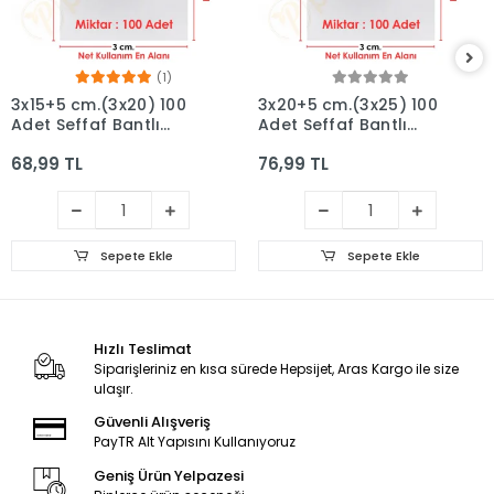
(1)
3x15+5 cm.(3x20) 100
3x20+5 cm.(3x25) 100
Adet Şeffaf Bantlı
Adet Şeffaf Bantlı
Yapışkanlı OPP Poşet
Yapışkanlı OPP Poşet
68,99 TL
76,99 TL
Sepete Ekle
Sepete Ekle
Hızlı Teslimat
Siparişleriniz en kısa sürede Hepsijet, Aras Kargo ile size
ulaşır.
Güvenli Alışveriş
PayTR Alt Yapısını Kullanıyoruz
Geniş Ürün Yelpazesi