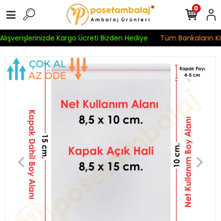
0
lışverişlerinizde Kargo Ücreti Bizden Hediye
Tüm Bankaların Kred