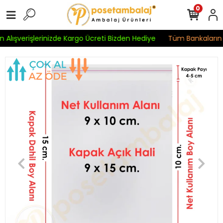
0
 Alışverişlerinizde Kargo Ücreti Bizden Hediye
Tüm Bankaların Kr