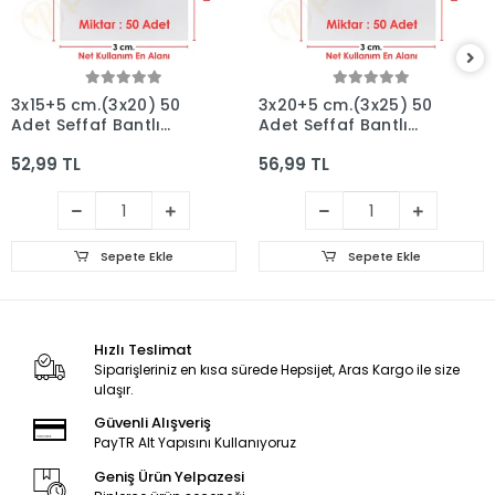
3x15+5 cm.(3x20) 50
3x20+5 cm.(3x25) 50
Adet Şeffaf Bantlı
Adet Şeffaf Bantlı
Yapışkanlı OPP Poşet
Yapışkanlı OPP Poşet
52,99 TL
56,99 TL
Sepete Ekle
Sepete Ekle
Hızlı Teslimat
Siparişleriniz en kısa sürede Hepsijet, Aras Kargo ile size
ulaşır.
Güvenli Alışveriş
PayTR Alt Yapısını Kullanıyoruz
Geniş Ürün Yelpazesi