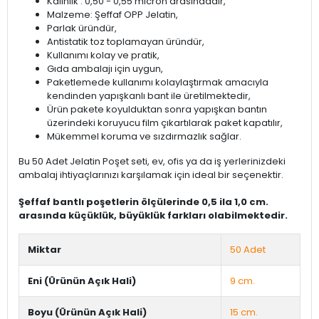
Kalınlık : 0,50 - 0,55 micron arasındadır,
Malzeme: Şeffaf OPP Jelatin,
Parlak üründür,
Antistatik toz toplamayan üründür,
Kullanımı kolay ve pratik,
Gıda ambalajı için uygun,
Paketlemede kullanımı kolaylaştırmak amacıyla
kendinden yapışkanlı bant ile üretilmektedir,
Ürün pakete koyulduktan sonra yapışkan bantın
üzerindeki koruyucu film çıkartılarak paket kapatılır,
Mükemmel koruma ve sızdırmazlık sağlar.
Bu 50 Adet Jelatin Poşet seti, ev, ofis ya da iş yerlerinizdeki
ambalaj ihtiyaçlarınızı karşılamak için ideal bir seçenektir.
Şeffaf bantlı poşetlerin ölçülerinde 0,5 ila 1,0 cm.
arasında küçüklük, büyüklük farkları olabilmektedir.
Miktar
50 Adet
Eni (Ürünün Açık Hali)
9 cm.
Boyu (Ürünün Açık Hali)
15 cm.