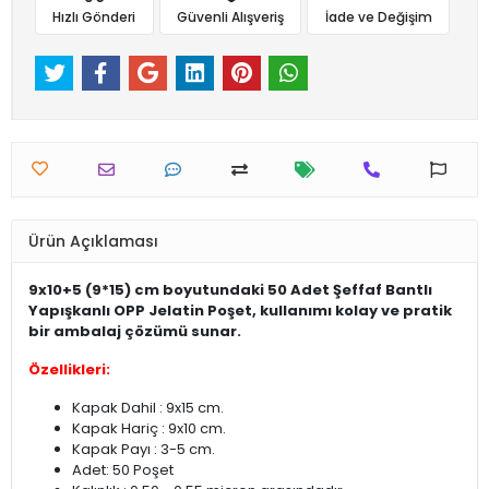
Hızlı Gönderi
Güvenli Alışveriş
İade ve Değişim
Ürün Açıklaması
9x10+5 (9*15) cm boyutundaki 50 Adet Şeffaf Bantlı
Yapışkanlı OPP Jelatin Poşet, kullanımı kolay ve pratik
bir ambalaj çözümü sunar.
Özellikleri:
Kapak Dahil : 9x15 cm.
Kapak Hariç : 9x10 cm.
Kapak Payı : 3-5 cm.
Adet: 50 Poşet