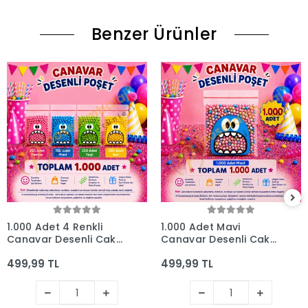
Benzer Ürünler
1.000 Adet 4 Renkli
1.000 Adet Mavi
Canavar Desenli Cake
Canavar Desenli Cake
Pop & Kurabiye Poşeti
Pop & Kurabiye Poşeti-
499,99 TL
499,99 TL
- 10x15 cm
10x15 cm