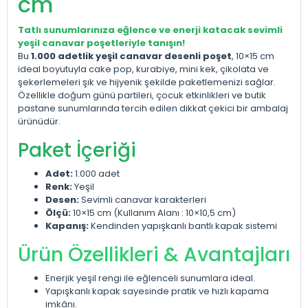
cm
Tatlı sunumlarınıza eğlence ve enerji katacak sevimli
yeşil canavar poşetleriyle tanışın!
Bu
1.000 adetlik yeşil canavar desenli poşet
, 10×15 cm
ideal boyutuyla cake pop, kurabiye, mini kek, çikolata ve
şekerlemeleri şık ve hijyenik şekilde paketlemenizi sağlar.
Özellikle doğum günü partileri, çocuk etkinlikleri ve butik
pastane sunumlarında tercih edilen dikkat çekici bir ambalaj
ürünüdür.
Paket İçeriği
Adet:
1.000 adet
Renk:
Yeşil
Desen:
Sevimli canavar karakterleri
Ölçü:
10×15 cm (Kullanım Alanı : 10×10,5 cm)
Kapanış:
Kendinden yapışkanlı bantlı kapak sistemi
Ürün Özellikleri & Avantajları
Enerjik yeşil rengi ile eğlenceli sunumlara ideal.
Yapışkanlı kapak sayesinde pratik ve hızlı kapama
imkânı.