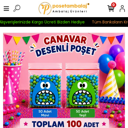
0
ışverişlerinizde Kargo Ücreti Bizden Hediye
Tüm Bankaların Kredi