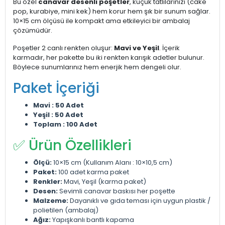
Bu özel
canavar desenli poşetler
, küçük tatlılarınızı (cake
pop, kurabiye, mini kek) hem korur hem şık bir sunum sağlar.
10×15 cm ölçüsü ile kompakt ama etkileyici bir ambalaj
çözümüdür.
Poşetler 2 canlı renkten oluşur:
Mavi ve Yeşil
. İçerik
karmadır, her pakette bu iki renkten karışık adetler bulunur.
Böylece sunumlarınız hem enerjik hem dengeli olur.
Paket İçeriği
Mavi : 50 Adet
Yeşil : 50 Adet
Toplam : 100 Adet
✅ Ürün Özellikleri
Ölçü:
10×15 cm (Kullanım Alanı : 10×10,5 cm)
Paket:
100 adet karma paket
Renkler:
Mavi, Yeşil (karma paket)
Desen:
Sevimli canavar baskısı her poşette
Malzeme:
Dayanıklı ve gıda teması için uygun plastik /
polietilen (ambalaj)
Ağız:
Yapışkanlı bantlı kapama