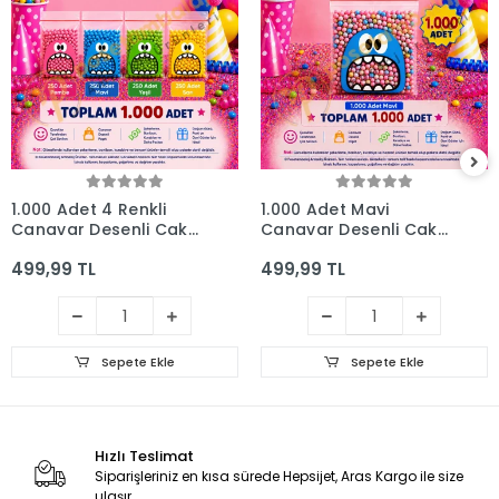
1.000 Adet 4 Renkli
1.000 Adet Mavi
Canavar Desenli Cake
Canavar Desenli Cake
Pop & Kurabiye Poşeti
Pop & Kurabiye Poşeti-
499,99 TL
499,99 TL
- 10x15 cm
10x15 cm
Sepete Ekle
Sepete Ekle
Hızlı Teslimat
Siparişleriniz en kısa sürede Hepsijet, Aras Kargo ile size
ulaşır.