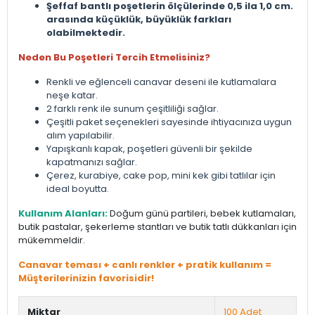
Şeffaf bantlı poşetlerin ölçülerinde 0,5 ila 1,0 cm.
arasında küçüklük, büyüklük farkları
olabilmektedir.
Neden Bu Poşetleri Tercih Etmelisiniz?
Renkli ve eğlenceli canavar deseni ile kutlamalara
neşe katar.
2 farklı renk ile sunum çeşitliliği sağlar.
Çeşitli paket seçenekleri sayesinde ihtiyacınıza uygun
alım yapılabilir.
Yapışkanlı kapak, poşetleri güvenli bir şekilde
kapatmanızı sağlar.
Çerez, kurabiye, cake pop, mini kek gibi tatlılar için
ideal boyutta.
Kullanım Alanları:
Doğum günü partileri, bebek kutlamaları,
butik pastalar, şekerleme stantları ve butik tatlı dükkanları için
mükemmeldir.
Canavar teması + canlı renkler + pratik kullanım =
Müşterilerinizin favorisidir!
Miktar
100 Adet