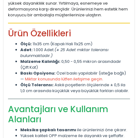
yüksek dayanıklılık sunar. Yırtılmaya, esnemeye ve
deformasyona karşı dirençlidir. Ürünlerinizi hem estetik hem
koruyucu bir ambalajla müşterilerinize ulaştırın.
Ürün Özellikleri
Ölçü:
11x35 cm (Kapalı Hali 11x25 cm)
Adet:
1.000 Adet
(± 25 Adet miktar toleransı
bulunmaktadır.)
Malzeme Kalınlığı:
0,50 - 0,55 mikron arasındadır
(Çift Kat)
Baskı Opsiyonu:
Özel baskı yapılabilir (isteğe bağlı)
—
Miktar konusunda lütfen iletişime geçin.
Ölçü Toleransı:
Askılı poşetlerin ölçülerinde ± 0,5 ila
1,0 cm arasında küçüklük veya büyüklük farkları olabilir.
Avantajları ve Kullanım
Alanları
Meksika şapkalı tasarımı
ile ürünlerinizi öne çıkarır.
Yüksek kaliteli OPP malzeme ile dayanıklı ve şeffaftır.