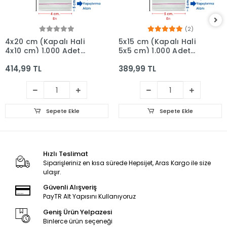
(2)
4x20 cm (Kapalı Hali
5x15 cm (Kapalı Hali
4x10 cm) 1.000 Adet
5x5 cm) 1.000 Adet
OPP Askılı Meksika
OPP Askılı Meksika
414,99 TL
389,99 TL
Şapkalı Poşet
Şapkalı Poşet
Sepete Ekle
Sepete Ekle
Hızlı Teslimat
Siparişleriniz en kısa sürede Hepsijet, Aras Kargo ile size
ulaşır.
Güvenli Alışveriş
PayTR Alt Yapısını Kullanıyoruz
Geniş Ürün Yelpazesi
Binlerce ürün seçeneği