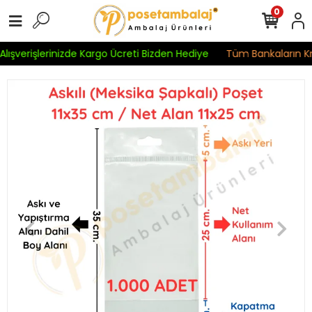
0
lışverişlerinizde Kargo Ücreti Bizden Hediye
Tüm Bankaların Kred