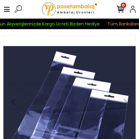
0
n Alışverişlerinizde Kargo Ücreti Bizden Hediye
Tüm Bankaların 