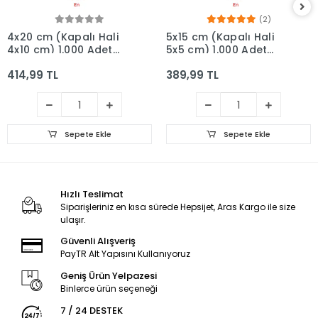
(2)
4x20 cm (Kapalı Hali
5x15 cm (Kapalı Hali
4x10 cm) 1.000 Adet
5x5 cm) 1.000 Adet
OPP Askılı Meksika
OPP Askılı Meksika
414,99 TL
389,99 TL
Şapkalı Poşet
Şapkalı Poşet
Sepete Ekle
Sepete Ekle
Hızlı Teslimat
Siparişleriniz en kısa sürede Hepsijet, Aras Kargo ile size
ulaşır.
Güvenli Alışveriş
PayTR Alt Yapısını Kullanıyoruz
Geniş Ürün Yelpazesi
Binlerce ürün seçeneği
7 / 24 DESTEK