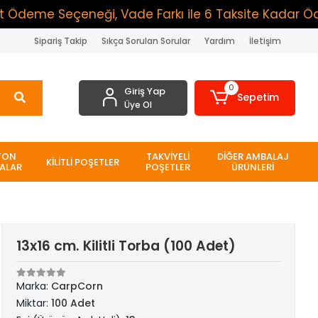
eme Seçeneği, Vade Farkı ile 6 Taksite Kadar Ödeme S
Sipariş Takip
Sıkça Sorulan Sorular
Yardım
İletişim
0
Giriş Yap
Sepetim
Üye Ol
TON
TAKVİYELİ
DİĞER AMBALAJ
KİLİTLİ POŞETLER
ALAR
POŞETLER
ÜRÜNLERİ
13x16 cm. Kilitli Torba (100 Adet)
Marka:
CarpCorn
Miktar:
100 Adet