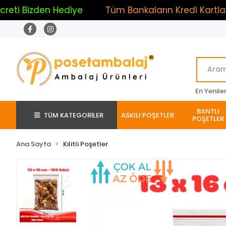
izden Hediye
Tüm Bankaların Kredi Kartlarına 2.0
En Yenile
BANTLI
TÜM KATEGORİLER
ASKILI POŞETLER
POŞETLER
Ana Sayfa
Kilitli Poşetler