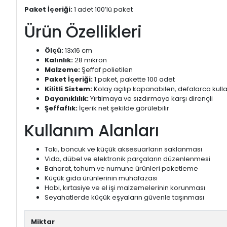
Paket İçeriği:
1 adet 100’lü paket
Ürün Özellikleri
Ölçü:
13x16 cm
Kalınlık:
28 mikron
Malzeme:
Şeffaf polietilen
Paket İçeriği:
1 paket, pakette 100 adet
Kilitli Sistem:
Kolay açılıp kapanabilen, defalarca kulla
Dayanıklılık:
Yırtılmaya ve sızdırmaya karşı dirençli
Şeffaflık:
İçerik net şekilde görülebilir
Kullanım Alanları
Takı, boncuk ve küçük aksesuarların saklanması
Vida, dübel ve elektronik parçaların düzenlenmesi
Baharat, tohum ve numune ürünleri paketleme
Küçük gıda ürünlerinin muhafazası
Hobi, kırtasiye ve el işi malzemelerinin korunması
Seyahatlerde küçük eşyaların güvenle taşınması
Miktar