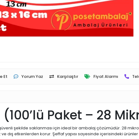
e Et
Yorum Yaz
Karşılaştır
Fiyat Alarmı
Tel
a (100’lü Paket – 28 Mi
 güvenli şekilde saklanması için ideal bir ambalaj çözümüdür. 28 mikron k
 ve dış etkenlerden korur. Şeffaf yapısı sayesinde içerisindeki ürünler 