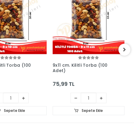
itli Torba (100
9x11 cm. Kilitli Torba (100
1
Adet)
A
75,99 TL
7
Sepete Ekle
Sepete Ekle