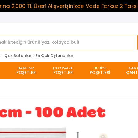
00 TL Üzeri Alışverişinizde Vade Farksız 2 Taksit Öd
r
,
Çok Satanlar
,
En Çok Oylananlar
BANTSIZ
DOYPACK
HEDİYE
KAR
POŞETLER
POŞETLER
POŞETLERİ
ÇANT