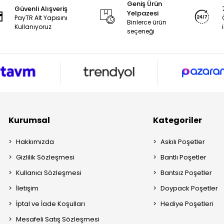
Geniş Ürün
Güvenli Alışveriş
Yelpazesi
PayTR Alt Yapısını
Binlerce ürün
Kullanıyoruz
seçeneği
Kurumsal
Kategoriler
Hakkımızda
Askılı Poşetler
Gizlilik Sözleşmesi
Bantlı Poşetler
Kullanıcı Sözleşmesi
Bantsız Poşetler
İletişim
Doypack Poşetler
İptal ve İade Koşulları
Hediye Poşetleri
Mesafeli Satış Sözleşmesi