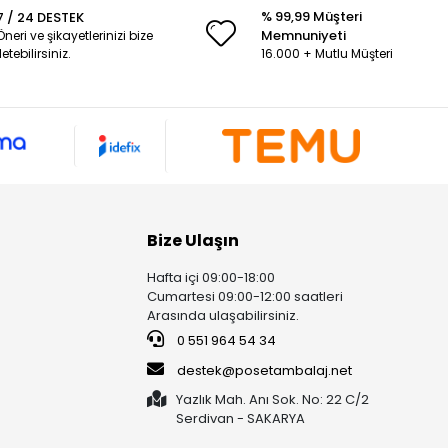
% 99,99 Müşteri
7 / 24 DESTEK
Memnuniyeti
Öneri ve şikayetlerinizi bize
iletebilirsiniz.
16.000 + Mutlu Müşteri
Bize Ulaşın
Hafta içi 09:00-18:00
Cumartesi 09:00-12:00 saatleri
Arasında ulaşabilirsiniz.
0 551 964 54 34
destek@posetambalaj.net
Yazlık Mah. Anı Sok. No: 22 C/2
Serdivan - SAKARYA