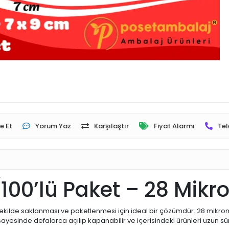
e Et
Yorum Yaz
Karşılaştır
Fiyat Alarmı
Tel
(100’lü Paket – 28 Mikr
 şekilde saklanması ve paketlenmesi için ideal bir çözümdür. 28 mikron
sayesinde defalarca açılıp kapanabilir ve içerisindeki ürünleri uzun sü