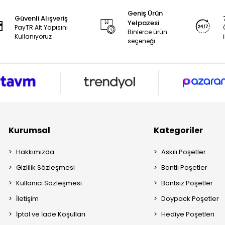
Geniş Ürün
Güvenli Alışveriş
Yelpazesi
PayTR Alt Yapısını
Binlerce ürün
Kullanıyoruz
seçeneği
Kurumsal
Kategoriler
Hakkımızda
Askılı Poşetler
Gizlilik Sözleşmesi
Bantlı Poşetler
Kullanıcı Sözleşmesi
Bantsız Poşetler
İletişim
Doypack Poşetler
İptal ve İade Koşulları
Hediye Poşetleri