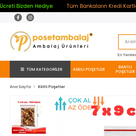
Bizden Hediye
Tüm Bankaların Kredi Kartlarına 2.
En Yenile
BANTLI
TÜM KATEGORİLER
ASKILI POŞETLER
POŞETLER
Ana Sayfa
Kilitli Poşetler