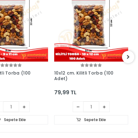
itli Torba (100
10x12 cm. Kilitli Torba (100
1
Adet)
A
79,99 TL
8
Sepete Ekle
Sepete Ekle