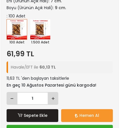
Eni (Ürünün Açık Hali):
7 cm.
Boyu (Ürünün Açık Hali):
9 cm.
: 100 Adet
100 Adet
1.500 Adet
61,99 TL
Havale/EFT ile
60,13 TL
11,63 TL 'den başlayan taksitlerle
En geç 10 Ağustos Pazartesi günü kargoda!
Sepete Ekle
Hemen Al