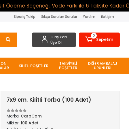
deme Seçeneği, Vade Farkı ile 6 Taksite Kadar Ödeme 
Sipariş Takip
Sıkça Sorulan Sorular
Yardım
İletişim
0
Giriş Yap
Sepetim
Üye Ol
TON
TAKVİYELİ
DİĞER AMBALAJ
KİLİTLİ POŞETLER
ALAR
POŞETLER
ÜRÜNLERİ
7x9 cm. Kilitli Torba (100 Adet)
Marka:
CarpCorn
Miktar:
100 Adet