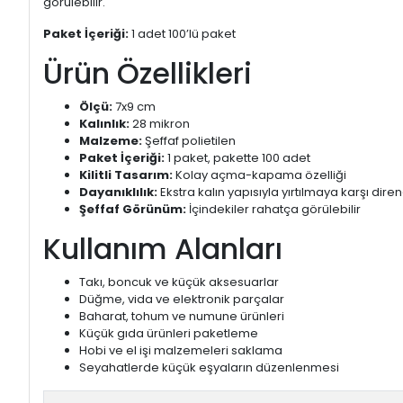
görülebilir.
Paket İçeriği:
1 adet 100’lü paket
Ürün Özellikleri
Ölçü:
7x9 cm
Kalınlık:
28 mikron
Malzeme:
Şeffaf polietilen
Paket İçeriği:
1 paket, pakette 100 adet
Kilitli Tasarım:
Kolay açma-kapama özelliği
Dayanıklılık:
Ekstra kalın yapısıyla yırtılmaya karşı diren
Şeffaf Görünüm:
İçindekiler rahatça görülebilir
Kullanım Alanları
Takı, boncuk ve küçük aksesuarlar
Düğme, vida ve elektronik parçalar
Baharat, tohum ve numune ürünleri
Küçük gıda ürünleri paketleme
Hobi ve el işi malzemeleri saklama
Seyahatlerde küçük eşyaların düzenlenmesi