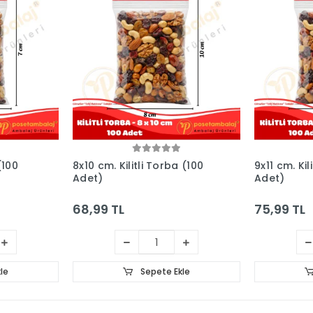
(100
8x10 cm. Kilitli Torba (100
9x11 cm. Kil
Adet)
Adet)
68,99 TL
75,99 TL
le
Sepete Ekle