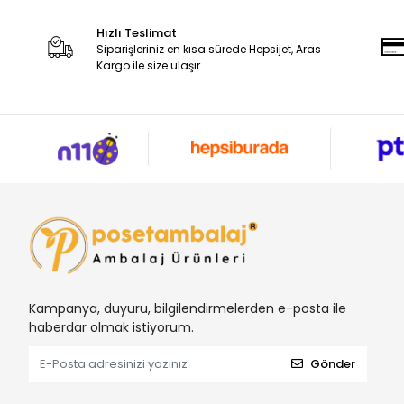
Hızlı Teslimat
Siparişleriniz en kısa sürede Hepsijet, Aras
Kargo ile size ulaşır.
Kampanya, duyuru, bilgilendirmelerden e-posta ile
haberdar olmak istiyorum.
Gönder