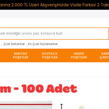
000 TL Üzeri Alışverişinizde Vade Farksız 2 Taksit Ö
r
,
Çok Satanlar
,
En Çok Oylananlar
BANTSIZ
DOYPACK
HEDİYE
KAR
POŞETLER
POŞETLER
POŞETLERİ
ÇANT