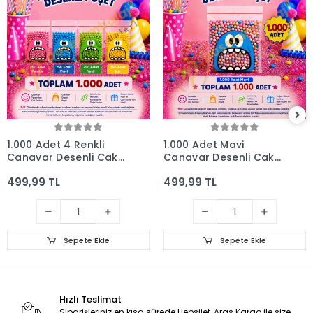
1.000 Adet 4 Renkli
1.000 Adet Mavi
Canavar Desenli Cake
Canavar Desenli Cake
Pop & Kurabiye Poşeti
Pop & Kurabiye Poşeti-
499,99 TL
499,99 TL
- 10x15 cm
10x15 cm
Sepete Ekle
Sepete Ekle
Hızlı Teslimat
Siparişleriniz en kısa sürede Hepsijet, Aras Kargo ile size