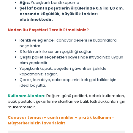
Ağız:
Yapışkanlı bantlı kapama
Şeffaf bantlı poşetlerin ölçülerinde 0,5 ila 1,0 cm.
arasında küçüklük, büyüklük farkları
olabilmektedir.
Neden Bu Poşetleri Tercih Etmelisiniz?
Renkli ve eğlenceli canavar deseni ile kutlamalara
neşe katar.
3 farklı renk ile sunum çeşitliliği sağlar.
Çeşitli paket seçenekleri sayesinde ihtiyacınıza uygun
alım yapılabilir.
Yapışkanlı kapak, poşetleri güvenli bir şekilde
kapatmanızı sağlar.
Çerez, kurabiye, cake pop, mini kek gibi tatlılar için
ideal boyutta.
Kullanım Alanları:
Doğum günü partileri, bebek kutlamaları,
butik pastalar, şekerleme stantları ve butik tatlı dükkanları için
mükemmeldir.
Canavar teması + canlı renkler + pratik kullanım =
Müşterilerinizin favorisidir!