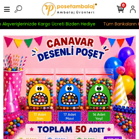
0
lışverişlerinizde Kargo Ücreti Bizden Hediye
Tüm Bankaların Kre