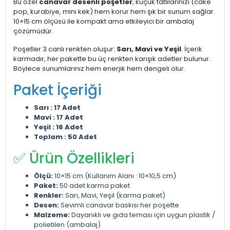
Bu özel
canavar desenli poşetler
, küçük tatlılarınızı (cake
pop, kurabiye, mini kek) hem korur hem şık bir sunum sağlar.
10×15 cm ölçüsü ile kompakt ama etkileyici bir ambalaj
çözümüdür.
Poşetler 3 canlı renkten oluşur:
Sarı, Mavi ve Yeşil
. İçerik
karmadır, her pakette bu üç renkten karışık adetler bulunur.
Böylece sunumlarınız hem enerjik hem dengeli olur.
Paket İçeriği
Sarı : 17 Adet
Mavi : 17 Adet
Yeşil : 16 Adet
Toplam : 50 Adet
✅ Ürün Özellikleri
Ölçü:
10×15 cm (Kullanım Alanı : 10×10,5 cm)
Paket:
50 adet karma paket
Renkler:
Sarı, Mavi, Yeşil (karma paket)
Desen:
Sevimli canavar baskısı her poşette
Malzeme:
Dayanıklı ve gıda teması için uygun plastik /
polietilen (ambalaj)