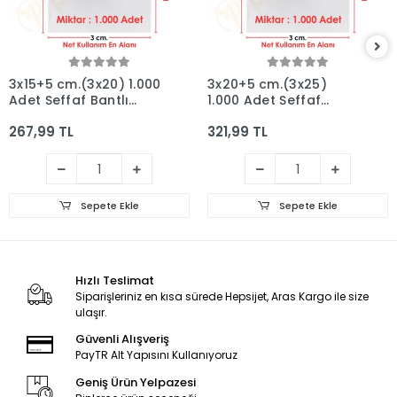
3x15+5 cm.(3x20) 1.000
3x20+5 cm.(3x25)
Adet Şeffaf Bantlı
1.000 Adet Şeffaf
Yapışkanlı OPP Poşet
Bantlı Yapışkanlı OPP
267,99 TL
321,99 TL
Poşet
Sepete Ekle
Sepete Ekle
Hızlı Teslimat
Siparişleriniz en kısa sürede Hepsijet, Aras Kargo ile size
ulaşır.
Güvenli Alışveriş
PayTR Alt Yapısını Kullanıyoruz
Geniş Ürün Yelpazesi