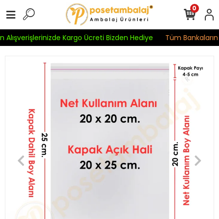
0
 Alışverişlerinizde Kargo Ücreti Bizden Hediye
Tüm Bankaların Kr