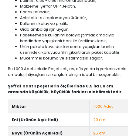
Kalınlık : 0,50 - 0,55 micron arasındadır,
Malzeme: Şeffaf OPP Jelatin,
Parlak üründür,
Antistatik toz toplamayan üründür,
Kullanımı kolay ve pratik,
Gıda ambalajı için uygun,
Paketlemede kullanımı kolaylaştırmak amacıyla
kendinden yapışkanlı bant ile üretilmektedir,
Ürün pakete koyulduktan sonra yapışkan bantın
üzerindeki koruyucu film çıkartılarak paket kapatılır,
Mükemmel koruma ve sızdırmazlık sağlar.
Bu 1.000 Adet Jelatin Poşet seti, ev, ofis ya da iş yerlerinizdeki
ambalaj ihtiyaçlarınızı karşılamak için ideal bir seçenektir.
Şeffaf bantlı poşetlerin ölçülerinde 0,5 ila 1,0 cm.
arasında küçüklük, büyüklük farkları olabilmektedir.
Miktar
1.000 Adet
Eni (Ürünün Açık Hali)
20 cm.
Boyu (Ürünün Açık Hali)
25 cm.