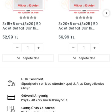
3x15+5 cm.(3x20) 50
3x20+5 cm.(3x25) 50
Adet Şeffaf Bantlı
Adet Şeffaf Bantlı
Yapışkanlı OPP Poşet
Yapışkanlı OPP Poşet
52,99 TL
56,99 TL
Sepete Ekle
Sepete Ekle
Hızlı Teslimat
Siparişleriniz en kısa sürede Hepsijet, Aras Kargo ile size
ulaşır.
Güvenli Alışveriş
PayTR Alt Yapısını Kullanıyoruz
Geniş Ürün Yelpazesi