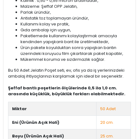
Kalınlık : 0,50 - 0,55 micron arasındadır,
Malzeme: Şeffaf OPP Jelatin,
Parlak üründür,
Antistatik toz toplamayan üründür,
Kullanımı kolay ve pratik,
Gıda ambalajı için uygun,
Paketlemede kullanımı kolaylaştırmak amacıyla
kendinden yapışkanlı bant ile üretilmektedir,
Ürün pakete koyulduktan sonra yapışkan bantın
üzerindeki koruyucu film çıkartılarak paket kapatılır,
Mükemmel koruma ve sızdırmazlık sağlar.
Bu 50 Adet Jelatin Poşet seti, ev, ofis ya da iş yerlerinizdeki
ambalaj ihtiyaçlarınızı karşılamak için ideal bir seçenektir.
Şeffaf bantlı poşetlerin ölçülerinde 0,5 ila 1,0 cm.
arasında küçüklük, büyüklük farkları olabilmektedir.
Miktar
50 Adet
Eni (Ürünün Açık Hali)
20 cm.
Boyu (Ürünün Açık Hali)
25 cm.