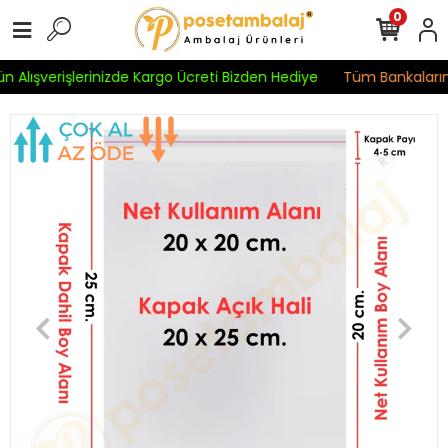
0
n Alışverişlerinizde Kargo Ücreti Bizden Hediye
Tüm Bankaların K