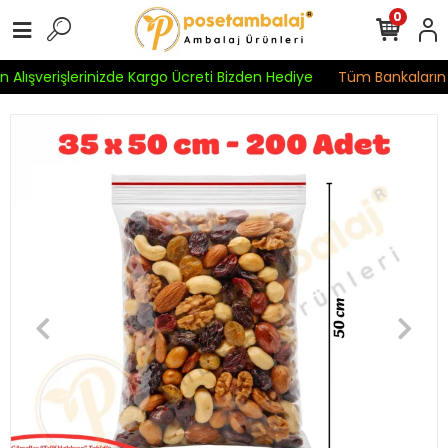
0
 Alışverişlerinizde Kargo Ücreti Bizden Hediye
Tüm Bankaların Kr